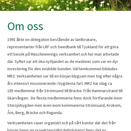
Om oss
1991 åkte en delegation bestående av lantbrukare,
representanter från LRF och Swedbank till Tyskland för att göra
ett besök på Maschinenrings verksamhet och hur man arbetade
där. Syftet var att öka nyttjandet av de maskiner som var en dyr
investering för den enskilde bonden. Väl hemkommen bildades
MRZ. Verksamheten var till en början blygsam men tog efter några
års intensivt missionerande i bygderna fart. MRZ har idag ca
165 medlemmar från Strömsund till Bräcke. Från Hammarstrand till
Skärvången. De flesta medlemmarna finns dock fortfarande inom
Storsjöbygden men även inom kommunerna Strömsund, Krokom,
Åre, Berg, Bräcke och Ragunda.
Verksamheten växer organiskt och på vårt kontor där det från
början fanns en projektanställd deltidstjänst finns det nu