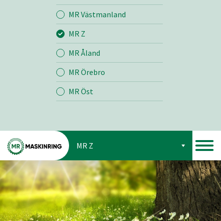
Jord
MR Västmanland
MR Z
Skog
MR Åland
MR Örebro
MR Öst
MR Z