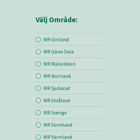
Välj Område:
MR Gotland
MR Gävle Dala
Mina sidor
MR Mälardalen
MR Norrland
MR Z
MR Sjuhärad
MR Småland
Entreprenad
MR Sverige
Bemanning
MR Sörmland
MR Värmland