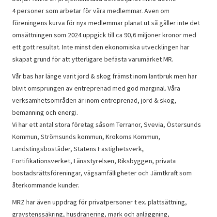
4 personer som arbetar för våra medlemmar. Även om
föreningens kurva för nya medlemmar planat ut så gäller inte det
omsättningen som 2024 uppgick till ca 90,6 miljoner kronor med
ett gott resultat. Inte minst den ekonomiska utvecklingen har
skapat grund för att ytterligare befästa varumärket MR.
Vår bas har länge varit jord & skog främst inom lantbruk men har
blivit omsprungen av entreprenad med god marginal. Våra
verksamhetsområden är inom entreprenad, jord & skog,
bemanning och energi.
Vi har ett antal stora företag såsom Terranor, Svevia, Östersunds
Kommun, Strömsunds kommun, Krokoms Kommun,
Landstingsbostäder, Statens Fastighetsverk,
Fortifikationsverket, Länsstyrelsen, Riksbyggen, privata
bostadsrättsföreningar, vägsamfälligheter och Jämtkraft som
återkommande kunder.
MRZ har även uppdrag för privatpersoner t ex. plattsättning,
gravstenssäkring, husdränering, mark och anläggning,