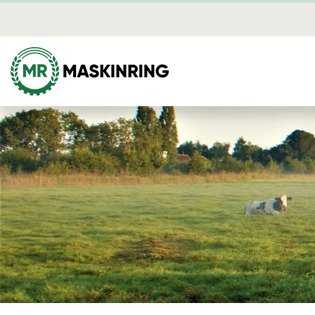
Nyheter
Skog
Mina sidor
Avverkning
Dikning
Plantering
Röjning
Skotning
Energi