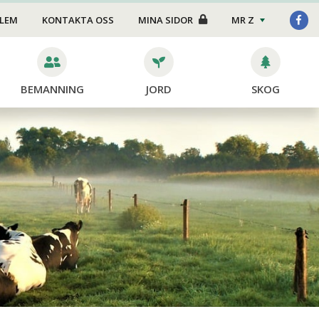
Foder/strö
DLEM
KONTAKTA OSS
MINA SIDOR
MR Z
Transport
Stängsel
BEMANNING
JORD
SKOG
Skötsel