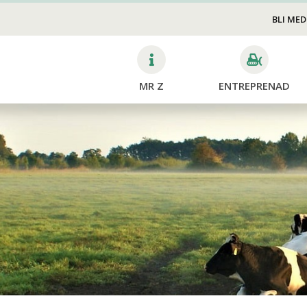
Snöröjning
BLI ME
MR Z
ENTREPRENAD