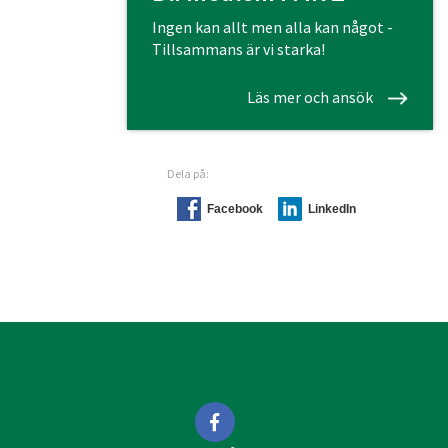
Ingen kan allt men alla kan något -
Tillsammans är vi starka!
Läs mer och ansök
Dela på:
Facebook
LinkedIn