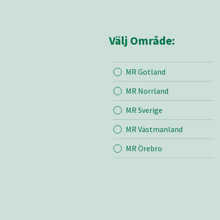
Välj Område:
MR Gotland
Mina sidor
MR Z
MR Norrland
MR Sverige
Mina sido
MR Västmanland
Kontakt
Om oss
MR Örebro
Bli medle
Vår värde
Certifieri
Mediearki