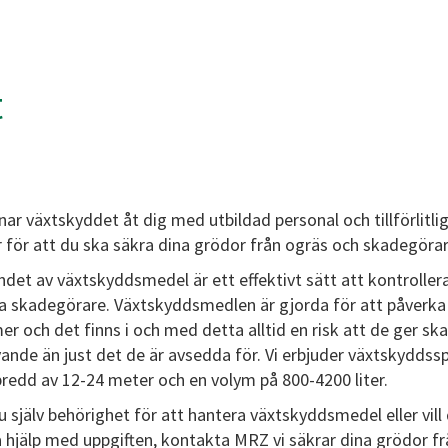
t
ar växtskyddet åt dig med utbildad personal och tillförlitli
 för att du ska säkra dina grödor från ogräs och skadegörar
det av växtskyddsmedel är ett effektivt sätt att kontroller
a skadegörare. Växtskyddsmedlen är gjorda för att påverka
r och det finns i och med detta alltid en risk att de ger sk
vande än just det de är avsedda för. Vi erbjuder växtskyddss
redd av 12-24 meter och en volym på 800-4200 liter.
 själv behörighet för att hantera växtskyddsmedel eller vill 
a hjälp med uppgiften, kontakta MRZ vi säkrar dina grödor f