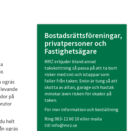
Bostadsrättsföreningar,
privatpersoner och
Fastighetsägare
MRZ erbjuder bland annat
ga
takskottning så passa på att ta bort
e.
risker med snö och istappar som
faller från taken. Snön är tung så att
a ogräs
skotta av altan, garage och hustak
 levande
minskar även risken för skador på
ador på
taken.
prutor
För mer information och beställning
Ring
063-12 60 10
eller maila
du helt
till
info@mrz.se
rån ogräs