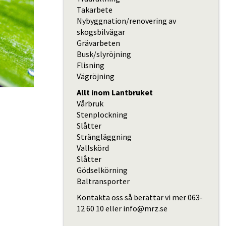
Takarbete
Nybyggnation/renovering av
skogsbilvägar
Grävarbeten
Busk/slyröjning
Flisning
Vägröjning
Allt inom Lantbruket
Vårbruk
Stenplockning
Slåtter
Strängläggning
Vallskörd
Slåtter
Gödselkörning
Baltransporter
Kontakta oss så berättar vi mer
063-
12 60 10
eller
info@mrz.se