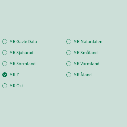
MR Gävle Dala
MR Mälardalen
Entreprenad
Bema
MR Sjuhärad
MR Småland
MR Sörmland
MR Värmland
r
Mina sidor
Mina si
MR Z
MR Åland
Fastighetsskötsel
Bygg &
Väg
Jord &
MR Öst
m
Transport & Lyft
Industr
grund
Bygg, mark &
Skötsel
anläggning
ng
VA – Vatten och avlopp
v