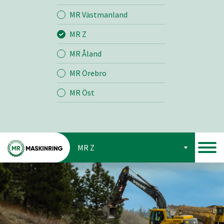
Jord
MR Västmanland
MR Z
Skog
MR Åland
MR Örebro
MR Öst
MR Z