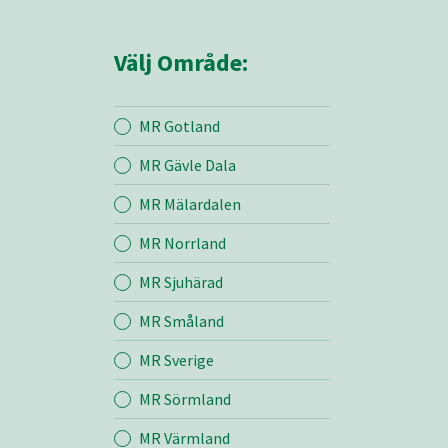
Välj Område:
MR Gotland
MR Gävle Dala
Mina sidor
MR Mälardalen
MR Norrland
MR Z
MR Sjuhärad
MR Småland
Entreprenad
MR Sverige
Bemanning
MR Sörmland
MR Värmland