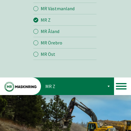
Jord
MR Västmanland
MR Z
Skog
MR Åland
MR Örebro
MR Öst
MR Z