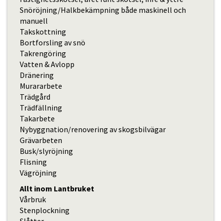
Snöröjning/Halkbekämpning både maskinell och
manuell
Takskottning
Bortforsling av snö
Takrengöring
Vatten & Avlopp
Dränering
Murararbete
Trädgård
Trädfällning
Takarbete
Nybyggnation/renovering av skogsbilvägar
Grävarbeten
Busk/slyröjning
Flisning
Vägröjning
Allt inom Lantbruket
Vårbruk
Stenplockning