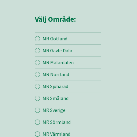
Välj Område:
MR Gotland
MR Gävle Dala
Mina sidor
MR Mälardalen
MR Norrland
MR Z
MR Sjuhärad
MR Småland
Entreprenad
MR Sverige
Bemanning
MR Sörmland
MR Värmland