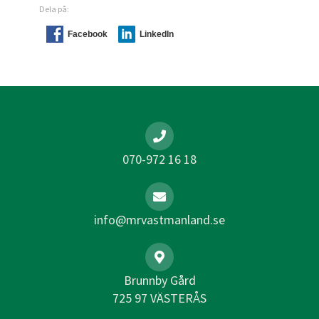
Dela på:
Facebook
LinkedIn
070-972 16 18
info@mrvastmanland.se
Brunnby Gård
725 97 VÄSTERÅS