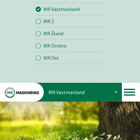
Jord
MR Västmanland
MR Z
Skog
MR Åland
MR Örebro
MR Öst
MR Västmanland