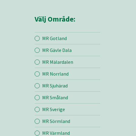
Välj Område:
MR Gotland
MR Gävle Dala
Mina sidor
MR Mälardalen
MR Norrland
MR Västmanland
MR Sjuhärad
MR Småland
Entreprenad
MR Sverige
Bemanning
MR Sörmland
MR Värmland