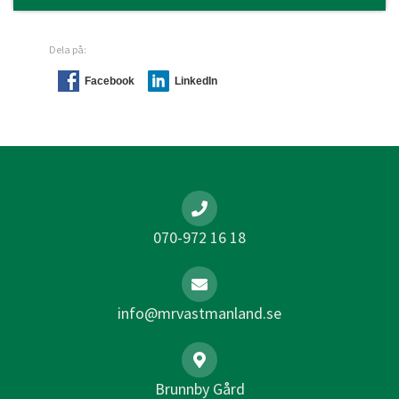
Dela på:
Facebook
LinkedIn
070-972 16 18
info@mrvastmanland.se
Brunnby Gård