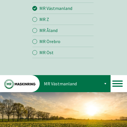
Jord
MR Västmanland
MR Z
Skog
MR Åland
MR Örebro
MR Öst
MR Västmanland