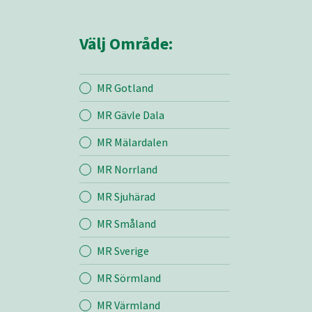
Välj Område:
MR Gotland
MR Gävle Dala
Mina sidor
MR Mälardalen
MR Norrland
MR Västmanland
MR Sjuhärad
MR Småland
Entreprenad
MR Sverige
Bemanning
MR Sörmland
MR Värmland