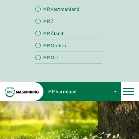
Jord
MR Västmanland
MR Z
Skog
MR Åland
MR Örebro
MR Öst
MR Värmland