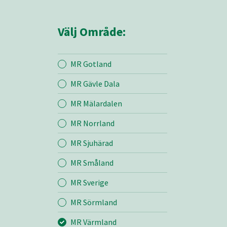
Välj Område:
MR Gotland
MR Gävle Dala
Mina sidor
MR Mälardalen
MR Norrland
MR Värmland
MR Sjuhärad
MR Småland
Entreprenad
MR Sverige
Bemanning
MR Sörmland
MR Värmland