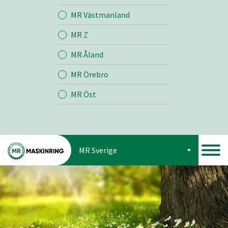
Jord
MR Västmanland
MR Z
Skog
MR Åland
MR Örebro
MR Öst
MR Sverige