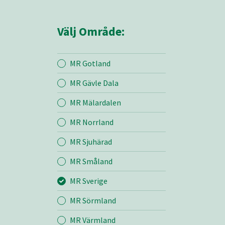
Välj Område:
MR Gotland
MR Gävle Dala
Mina sidor
MR Mälardalen
MR Norrland
MR Sverige
MR Sjuhärad
MR Småland
Entreprenad
MR Sverige
Bemanning
MR Sörmland
MR Värmland