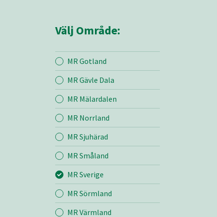
Välj Område:
MR Gotland
MR Gävle Dala
Mina sidor
MR Mälardalen
MR Norrland
MR Sverige
MR Sjuhärad
MR Småland
Entreprenad
MR Sverige
Bemanning
MR Sörmland
MR Värmland