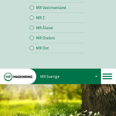
Jord
MR Västmanland
MR Z
Skog
MR Åland
MR Örebro
MR Öst
MR Sverige