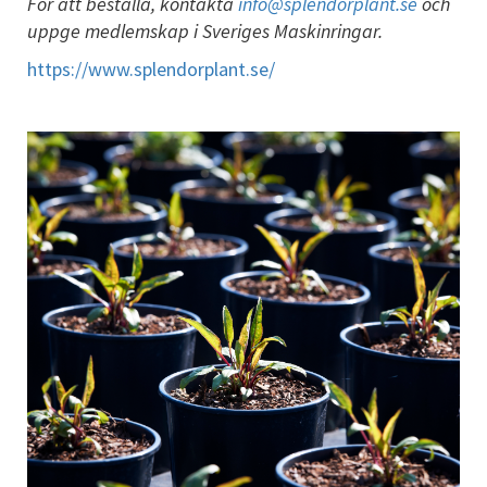
För att beställa, kontakta
info@splendorplant.se
och
uppge medlemskap i Sveriges Maskinringar.
https://www.splendorplant.se/