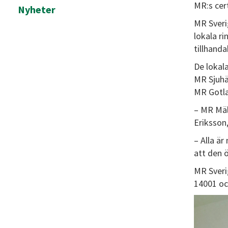
MR:s cert
Nyheter
MR Sverig
lokala r
tillhanda
De lokal
MR Sjuhä
MR Gotla
– MR Mäl
Eriksson
– Alla ä
att den 
MR Sveri
14001 oc