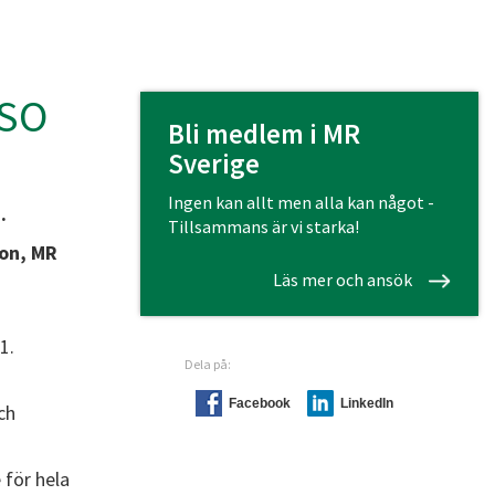
ISO
Bli medlem i MR
Sverige
Ingen kan allt men alla kan något -
.
Tillsammans är vi starka!
son, MR
Läs mer och ansök
1.
Dela på:
Facebook
LinkedIn
ch
för hela