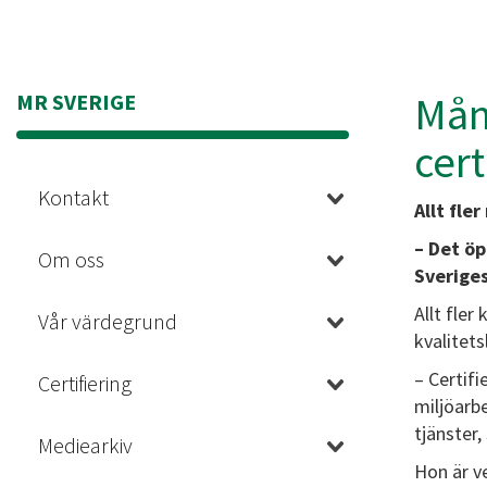
Mån
MR SVERIGE
cert
Kontakt
Allt fle
– Det öp
Om oss
Sverige
Allt fler
Vår värdegrund
kvalitet
– Certifi
Certifiering
miljöarbe
tjänster,
Mediearkiv
Hon är v