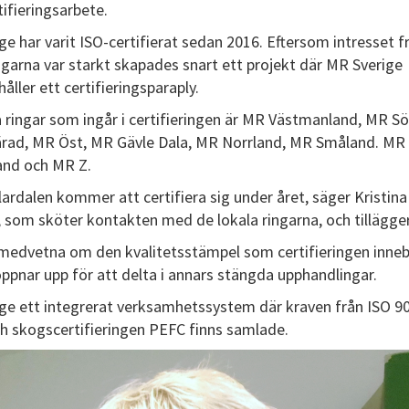
ifieringsarbete.
e har varit ISO-certifierat sedan 2016. Eftersom intresset f
ingarna var starkt skapades snart ett projekt där MR Sverige
håller ett certifieringsparaply.
a ringar som ingår i certifieringen är MR Västmanland, MR S
rad, MR Öst, MR Gävle Dala, MR Norrland, MR Småland. MR 
nd och MR Z.
ardalen kommer att certifiera sig under året, säger Kristina
, som sköter kontakten med de lokala ringarna, och tillägger
r medvetna om den kvalitetsstämpel som certifieringen inne
öppnar upp för att delta i annars stängda upphandlingar.
ge ett integrerat verksamhetssystem där kraven från ISO 90
h skogscertifieringen PEFC finns samlade.