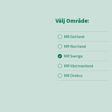
Välj Område:
MR Gotland
Mina sidor
MR Sve
MR Norrland
MR Sverige
Mina sido
MR Västmanland
Kontakt
Om oss
MR Örebro
Vår värde
Certifieri
Mediearki
Nyheter