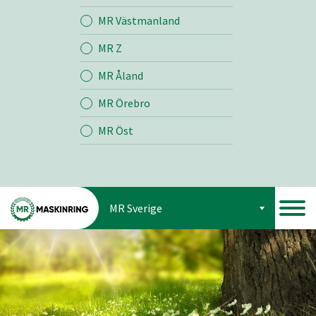
Jord
MR Västmanland
MR Z
Skog
MR Åland
MR Örebro
MR Öst
MR Sverige