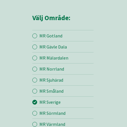
Välj Område:
MR Gotland
MR Gävle Dala
Mina sidor
MR Mälardalen
MR Norrland
MR Sverige
MR Sjuhärad
MR Småland
Entreprenad
MR Sverige
Bemanning
MR Sörmland
MR Värmland