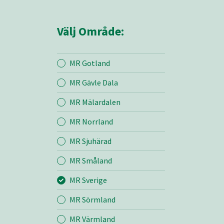
Välj Område:
MR Gotland
MR Gävle Dala
Mina sidor
MR Mälardalen
MR Norrland
MR Sverige
MR Sjuhärad
MR Småland
Entreprenad
MR Sverige
Bemanning
MR Sörmland
MR Värmland