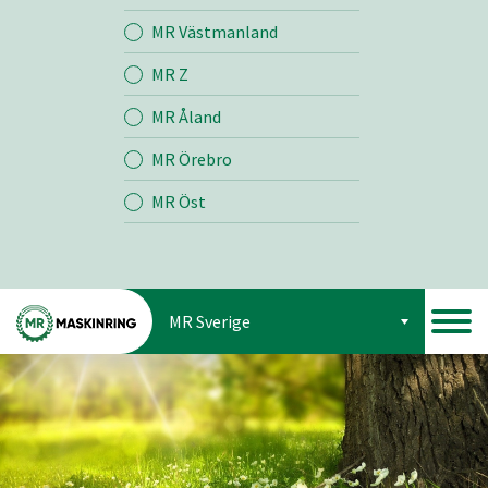
Jord
MR Västmanland
MR Z
Skog
MR Åland
MR Örebro
MR Öst
MR Sverige