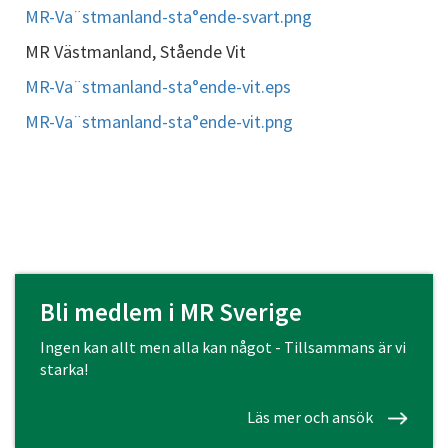
MR-Va¨stmanland-sta°ende-svart.png
MR Västmanland, Stående Vit
MR-Va¨stmanland-sta°ende-vit.eps
MR-Va¨stmanland-sta°ende-vit.png
Bli medlem i MR Sverige
Ingen kan allt men alla kan något - Tillsammans är vi
starka!
Läs mer och ansök