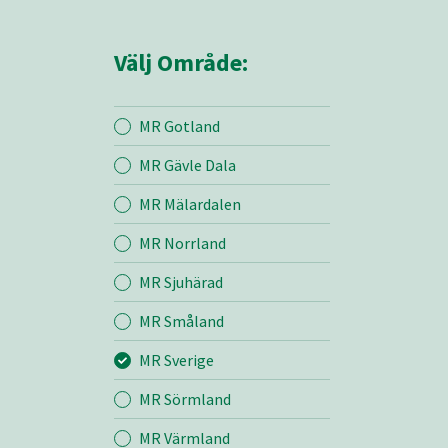
Välj Område:
MR Gotland
MR Gävle Dala
Mina sidor
MR Mälardalen
MR Norrland
MR Sverige
MR Sjuhärad
MR Småland
Entreprenad
MR Sverige
Bemanning
MR Sörmland
MR Värmland