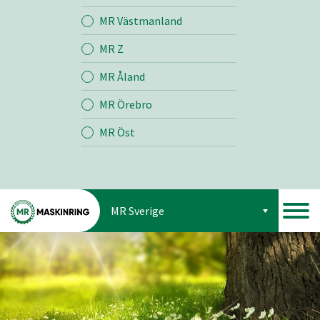
Jord
MR Västmanland
MR Z
Skog
MR Åland
MR Örebro
MR Öst
MR Sverige