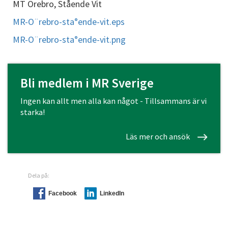
MT Örebro, Stående Vit
MR-O¨rebro-sta°ende-vit.eps
MR-O¨rebro-sta°ende-vit.png
Bli medlem i MR Sverige
Ingen kan allt men alla kan något - Tillsammans är vi
starka!
Läs mer och ansök
Dela på:
Facebook
LinkedIn