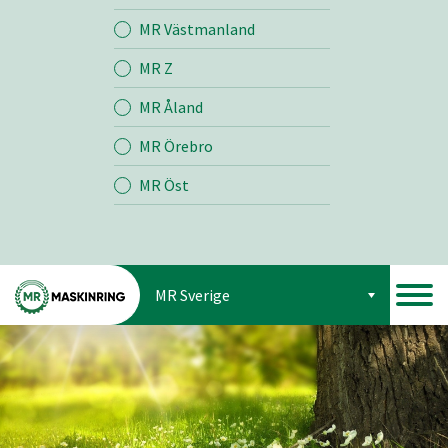
Jord
MR Västmanland
MR Z
Skog
MR Åland
MR Örebro
MR Öst
MR Sverige