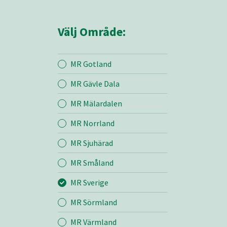
Välj Område:
MR Gotland
MR Gävle Dala
Mina sidor
MR Mälardalen
MR Norrland
MR Sverige
MR Sjuhärad
MR Småland
Entreprenad
MR Sverige
Bemanning
MR Sörmland
MR Värmland