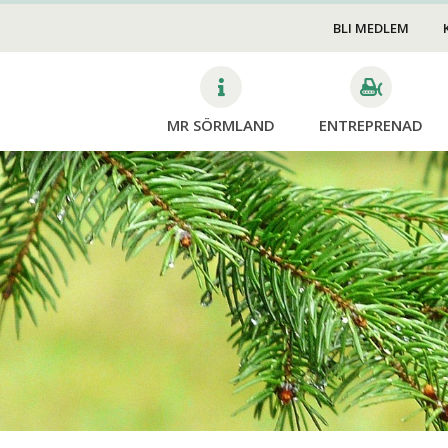
Transport & Lyft
edskap
BLI MEDLEM
Mark & Anläggning
v
VA
MR SÖRMLAND
ENTREPRENAD
Trädfällning &
Skog
Beskärning
Mina si
Avverk
Dikning
Planter
Röjning
Skotni