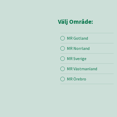
Välj Område:
MR Gotland
Mina sidor
MR Sör
MR Norrland
MR Sverige
Mina sido
MR Västmanland
Kontakt
Om oss
MR Örebro
Bli medle
Vår värde
Certifieri
Aktuella 