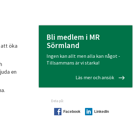
Bli medlem i MR
Sörmland
 att öka
Ingen kan allt men alla kan något -
Tillsammans är vi starka!
h
bjuda en
Läs mer och ansök
na.
Dela på:
Facebook
LinkedIn