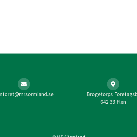
ntoret@mrsormland.se
Brogetorps Företags
642 33 Flen
© MR Sörmland