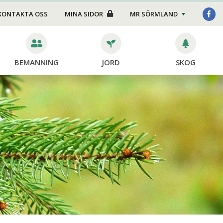
Foder/strö
KONTAKTA OSS
MINA SIDOR
MR SÖRMLAND
Transport
Stängsel
BEMANNING
JORD
SKOG
Skötsel
dor
ning
ing
ng