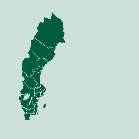
nning
Jord
dor
Mina sidor
sfri offert
Jord
 Anläggning
Sådd
Växt
 Skog
Vall
Gödsel
Skörd