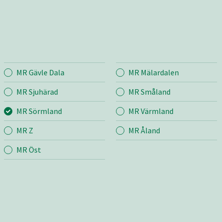
MR Gävle Dala
MR Mälardalen
mland
Entreprenad
Bema
MR Sjuhärad
MR Småland
MR Sörmland
MR Värmland
r
Mina sidor
Mina si
MR Z
MR Åland
Kostnadsfri offert
Kostnad
Snöröjning & Sandning
Bygg &
MR Öst
& Sandupptagning
m
Fastighetsförvaltning
Jord &
grund
Skötsel
ng
Väg
upphandlingar