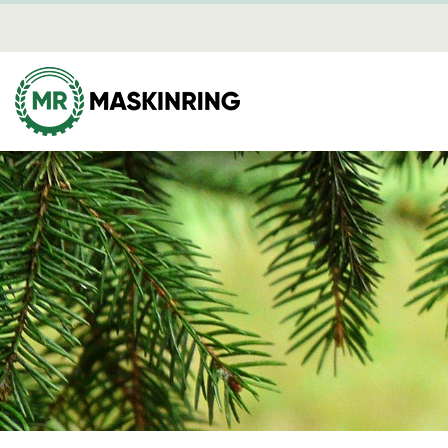
Brandber
Nyheter
Mediearki