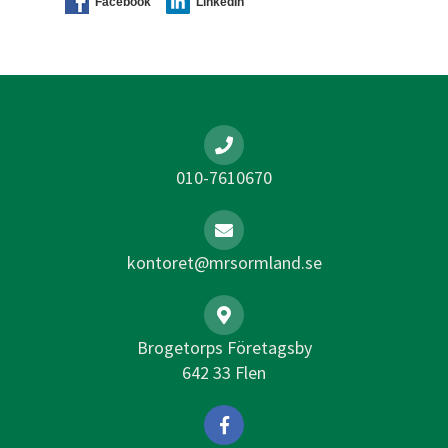
Facebook
LinkedIn
010-7610670
kontoret@mrsormland.se
Brogetorps Företagsby
642 33 Flen