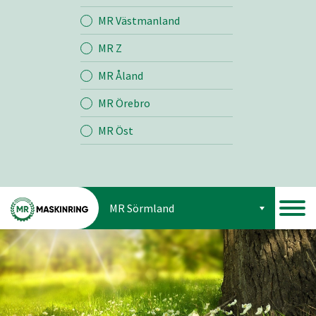
Jord
MR Västmanland
MR Z
Skog
MR Åland
MR Örebro
MR Öst
MR Sörmland