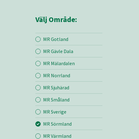
Välj Område:
MR Gotland
MR Gävle Dala
Mina sidor
MR Mälardalen
MR Norrland
MR Sörmland
MR Sjuhärad
MR Småland
Entreprenad
MR Sverige
Bemanning
MR Sörmland
MR Värmland