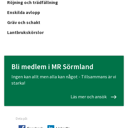
Röjning och trädfällning
Enskilda avlopp
Gräv och schakt
Lantbrukskörslor
Bli medlem i MR Sörmland
Ingen kan allt men alla kan något - Tillsammans är vi
starka!
Läs mer och ansök
Dela på: