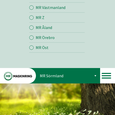
Jord
MR Västmanland
MR Z
Skog
MR Åland
MR Örebro
MR Öst
MR Sörmland