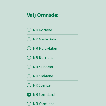
Välj Område:
MR Gotland
MR Gävle Dala
Mina sidor
MR Mälardalen
MR Norrland
MR Sörmland
MR Sjuhärad
MR Småland
Entreprenad
MR Sverige
Bemanning
MR Sörmland
MR Värmland