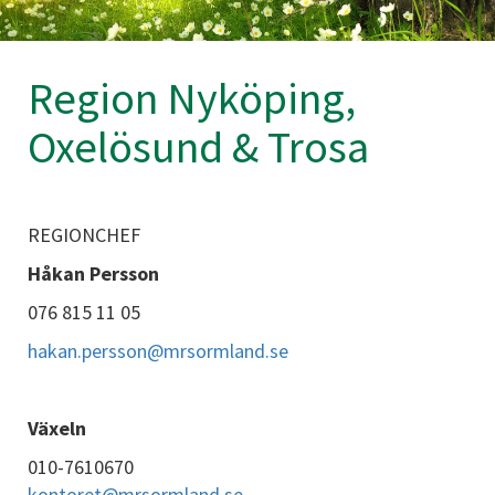
Region Nyköping,
Oxelösund & Trosa
REGIONCHEF
Håkan Persson
076 815 11 05
hakan.persson@mrsormland.se
Växeln
010-7610670
kontoret@mrsormland.se