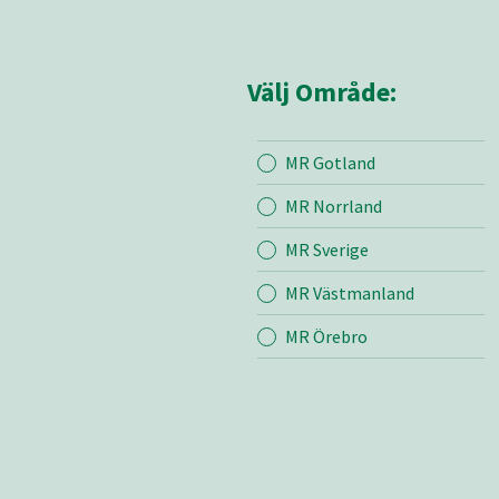
Välj Område:
MR Gotland
Mina sidor
MR Sör
MR Norrland
MR Sverige
Mina sido
MR Västmanland
Kontakt
Om oss
MR Örebro
Bli medle
Vår värde
Certifieri
Aktuella 