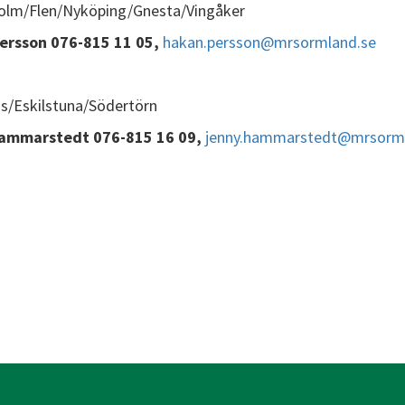
olm/Flen/Nyköping/Gnesta/Vingåker
ersson 076-815 11 05,
hakan.persson@mrsormland.se
s/Eskilstuna/Södertörn
ammarstedt 076-815 16 09,
jenny.hammarstedt@mrsorml