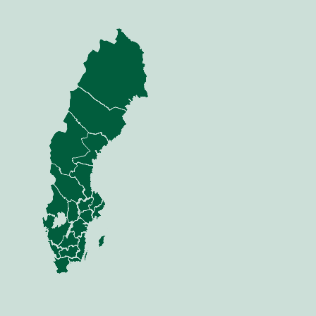
nning
Jord
dor
Mina sidor
sfri offert
Jord
 Anläggning
Sådd
Växt
 Skog
Vall
Gödsel
Skörd