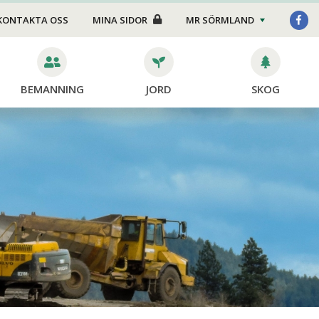
Foder/strö
KONTAKTA OSS
MINA SIDOR
MR SÖRMLAND
Transport
Stängsel
BEMANNING
JORD
SKOG
Skötsel
dor
ning
ing
ng