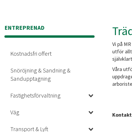
Trä
ENTREPRENAD
Vi på MR 
utför all
Kostnadsfri offert
självkla
Våra utf
Snöröjning & Sandning &
uppdrage
Sandupptagning
arboriste
Fastighetsförvaltning
Väg
Kontakta
Transport & Lyft