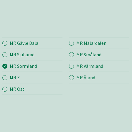
MR Gävle Dala
MR Mälardalen
mland
Entreprenad
Bema
MR Sjuhärad
MR Småland
MR Sörmland
MR Värmland
r
Mina sidor
Mina si
MR Z
MR Åland
Kostnadsfri offert
Kostnad
Snöröjning & Sandning
Bygg &
MR Öst
& Sandupptagning
m
Fastighetsförvaltning
Jord &
grund
Skötsel
ng
Väg
upphandlingar