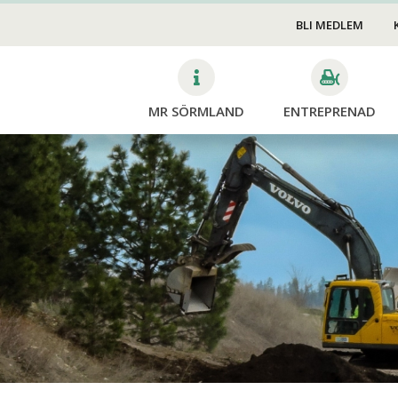
Transport & Lyft
edskap
BLI MEDLEM
Mark & Anläggning
v
VA
MR SÖRMLAND
ENTREPRENAD
Trädfällning &
Skog
Beskärning
Mina si
Avverk
Dikning
Planter
Röjning
Skotni