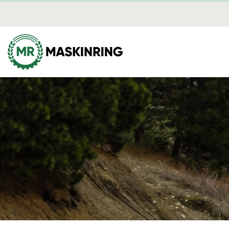
Brandber
Nyheter
Mediearki