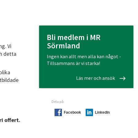
Bli medlem i MR
Sörmland
ng. Vi
ch detta
Ingen kan allt men alla kan något -
Tillsammans är vi starka!
olika
Läs mer och ansök
tbildade
Dela på:
Facebook
LinkedIn
i offert.