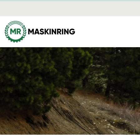
Brandber
Nyheter
Mediearki