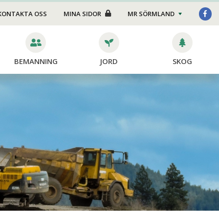
Foder/strö
KONTAKTA OSS
MINA SIDOR
MR SÖRMLAND
Transport
Stängsel
BEMANNING
JORD
SKOG
Skötsel
dor
ning
ing
ng