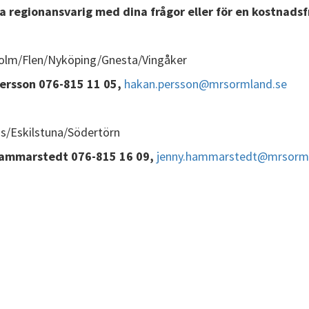
 regionansvarig med dina frågor eller för en kostnadsfr
olm/Flen/Nyköping/Gnesta/Vingåker
ersson 076-815 11 05,
hakan.persson@mrsormland.se
s/Eskilstuna/Södertörn
ammarstedt 076-815 16 09,
jenny.hammarstedt@mrsorml