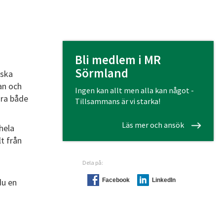
Bli medlem i MR
Sörmland
 ska
jan och
Ingen kan allt men alla kan något -
öra både
Tillsammans är vi starka!
.
Läs mer och ansök
hela
lt från
Dela på:
du en
Facebook
LinkedIn