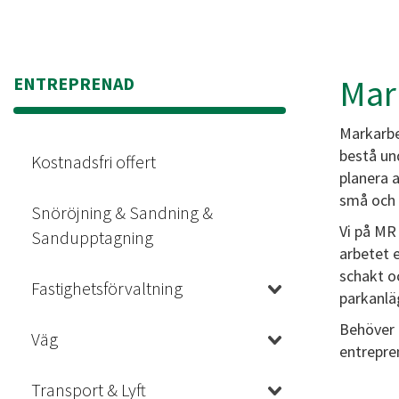
Mar
ENTREPRENAD
Markarbe
bestå und
Kostnadsfri offert
planera 
små och 
Snöröjning & Sandning &
Vi på MR
Sandupptagning
arbetet e
schakt o
Fastighetsförvaltning
parkanlä
Behöver 
Väg
entrepre
Transport & Lyft