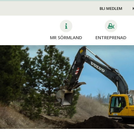
Transport & Lyft
edskap
BLI MEDLEM
Mark & Anläggning
v
VA
MR SÖRMLAND
ENTREPRENAD
Trädfällning &
Skog
Beskärning
Mina si
Avverk
Dikning
Planter
Röjning
Skotni