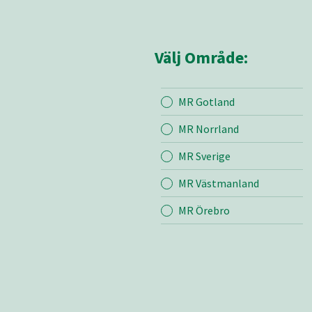
Välj Område:
MR Gotland
Mina sidor
MR Sör
MR Norrland
MR Sverige
Mina sido
MR Västmanland
Kontakt
Om oss
MR Örebro
Bli medle
Vår värde
Certifieri
Aktuella 