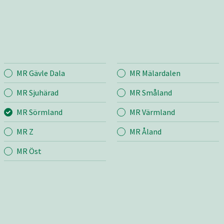
MR Gävle Dala
MR Mälardalen
mland
Entreprenad
Bema
MR Sjuhärad
MR Småland
MR Sörmland
MR Värmland
r
Mina sidor
Mina si
MR Z
MR Åland
Kostnadsfri offert
Kostnad
Snöröjning & Sandning
Bygg &
MR Öst
& Sandupptagning
m
Fastighetsförvaltning
Jord &
grund
Skötsel
ng
Väg
upphandlingar