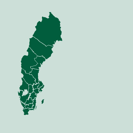
nning
Jord
dor
Mina sidor
sfri offert
Jord
 Anläggning
Sådd
Växt
 Skog
Vall
Gödsel
Skörd