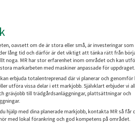
k
ten, oavsett om de är stora eller små, är investeringar som
er lång tid och därför är det viktigt att tänka rätt från bör
allt noga. MR har stor erfarenhet inom området och kan utf
stora markarbeten med maskiner anpassade för uppdraget
 kan erbjuda totalentreprenad där vi planerar och genomför 
ller utföra vissa delar i ett markjobb. Självklart erbjuder vi al
ch grävjobb till trädgårdsanläggningar, plattsättningar och
ggningar.
du hjälp med dina planerade markjobb, kontakta MR så får 
nör med lokal förankring och god kompetens på området.