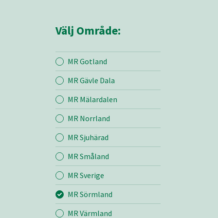
Välj Område:
MR Gotland
MR Gävle Dala
Mina sidor
MR Mälardalen
MR Norrland
MR Sörmland
MR Sjuhärad
MR Småland
Entreprenad
MR Sverige
Bemanning
MR Sörmland
MR Värmland