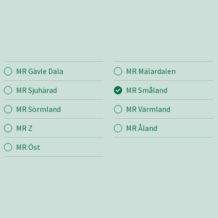
MR Gävle Dala
MR Mälardalen
land
Entreprenad
Bema
MR Sjuhärad
MR Småland
MR Sörmland
MR Värmland
r
Mina sidor
Mina si
MR Z
MR Åland
Snö & Sand
Bygg &
m
Skötsel
MR Öst
Jord &
grund
Väg
Industr
ng
Transport & Lyft
edskap
Bygg & Anläggning
Butik