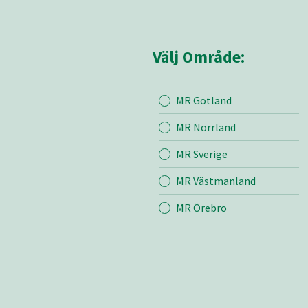
Välj Område:
MR Gotland
Mina sidor
MR Små
MR Norrland
MR Sverige
Mina sido
MR Västmanland
Kontakt
Bli medle
MR Örebro
Vår värde
Certifieri
Brandber
Nyheter