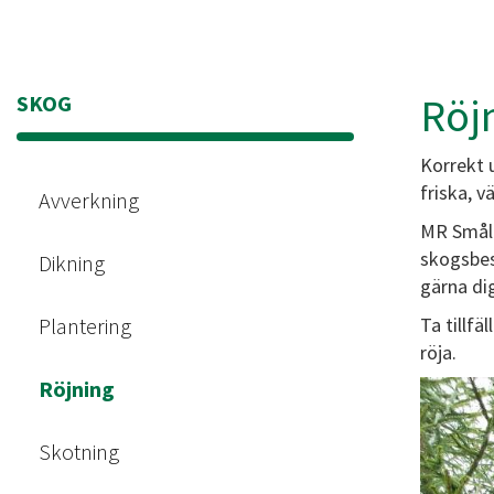
Röj
SKOG
Korrekt 
friska, v
Avverkning
MR Smålan
skogsbest
Dikning
gärna di
Plantering
Ta tillfä
röja.
Röjning
Skotning