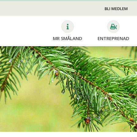
Skötsel
VA
v
BLI MEDLEM
Gravstenssäkring
MR SMÅLAND
ENTREPRENAD