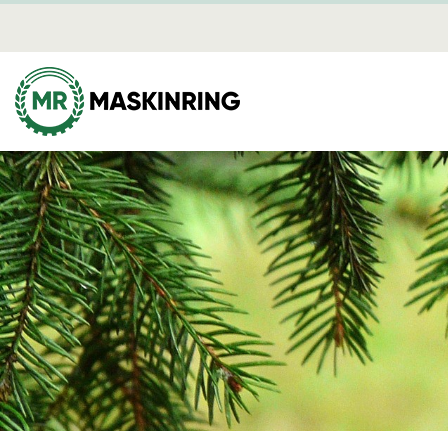
Mediearki
Skog
Mina sidor
Avverkning
Dikning
Plantering
Röjning
Skotning
Flisning