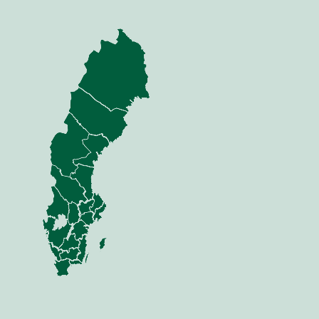
nning
Jord
dor
Mina sidor
 Anläggning
Jord
Sådd
 Skog
Växt
i & Verkstad
Vall
Gödsel
Skörd