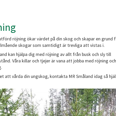
ning
utförd röjning ökar värdet på din skog och skapar en grund f
älmående skogar som samtidigt är trevliga att vistas i.
d kan hjälpa dig med röjning av allt från busk och sly till
ånd. Våra killar och tjejer är vana att jobba med röjning och
g.
llet att vårda din ungskog, kontakta MR Småland idag så hjäl