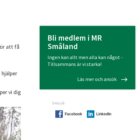
Bli medlem i MR
Småland
ör att få
Ingen kan allt men alla kan något -
Tillsammans är vi starka!
 hjälper
Läs mer och ansök
per vi dig
Dela på:
Facebook
LinkedIn