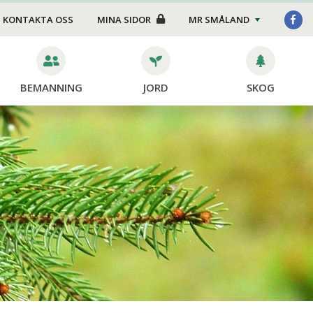
Foder/strö
KONTAKTA OSS
MINA SIDOR
MR SMÅLAND
Transport
Stängsel
BEMANNING
JORD
SKOG
Skötsel