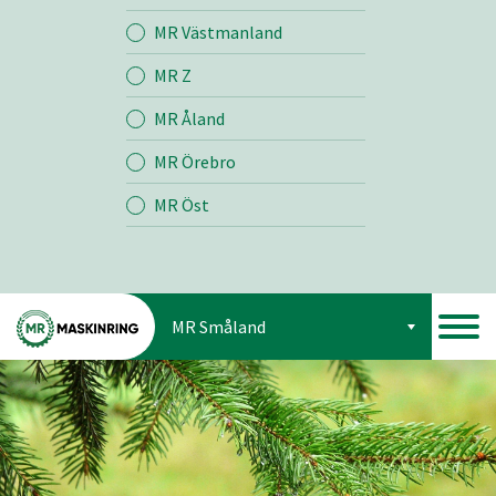
Jord
MR Västmanland
MR Z
Skog
MR Åland
MR Örebro
MR Öst
MR Småland