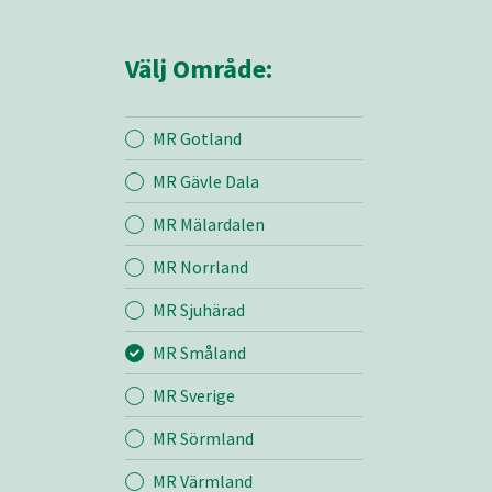
Välj Område:
MR Gotland
MR Gävle Dala
Mina sidor
MR Mälardalen
MR Norrland
MR Småland
MR Sjuhärad
MR Småland
Entreprenad
MR Sverige
Bemanning
MR Sörmland
MR Värmland