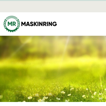
Mediearki
Skog
Mina sidor
Avverkning
Dikning
Plantering
Röjning
Skotning
Flisning