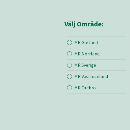
Välj Område:
MR Gotland
Mina sidor
MR Små
MR Norrland
MR Sverige
Mina sido
MR Västmanland
Kontakt
Bli medle
MR Örebro
Vår värde
Certifieri
Brandber
Nyheter