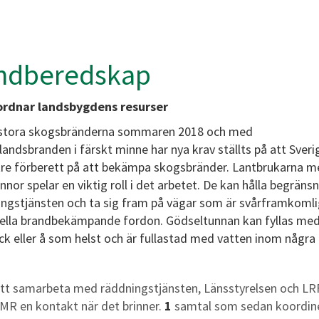
ndberedskap
rdnar landsbygdens resurser
 stora skogsbränderna sommaren 2018 och med
andsbranden i färskt minne har nya krav ställts på att Sver
tre förberett på att bekämpa skogsbränder. Lantbrukarna m
nor spelar en viktig roll i det arbetet. De kan hålla begränsn
ingstjänsten och ta sig fram på vägar som är svårframkomli
nella brandbekämpande fordon. Gödseltunnan kan fyllas med
äck eller å som helst och är fullastad med vatten inom några
t samarbeta med räddningstjänsten, Länsstyrelsen och LR
 MR en kontakt när det brinner.
1
samtal som sedan koordine