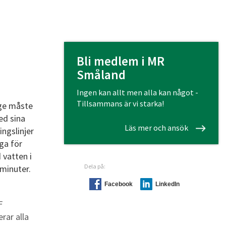
Bli medlem i MR
Småland
Ingen kan allt men alla kan något -
Tillsammans är vi starka!
ige måste
ed sina
Läs mer och ansök
ingslinjer
ga för
 vatten i
Dela på:
 minuter.
Facebook
LinkedIn
F
rar alla