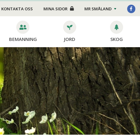
Foder/strö
KONTAKTA OSS
MINA SIDOR
MR SMÅLAND
Transport
Stängsel
BEMANNING
JORD
SKOG
Skötsel