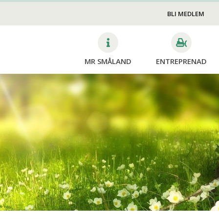
Skötsel
VA
v
BLI MEDLEM
Gravstenssäkring
MR SMÅLAND
ENTREPRENAD