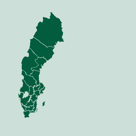
nning
Jord
dor
Mina sidor
 Anläggning
Jord
Sådd
 Skog
Växt
i & Verkstad
Vall
Gödsel
Skörd