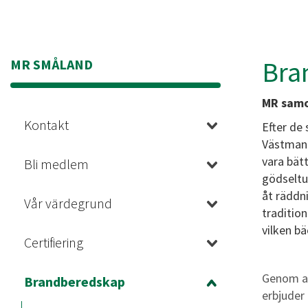
Bra
MR SMÅLAND
MR samo
Kontakt
Efter de
Västmanl
vara bät
Bli medlem
gödseltun
åt räddn
Vår värdegrund
traditio
vilken b
Certifiering
Genom at
Brandberedskap
erbjuder