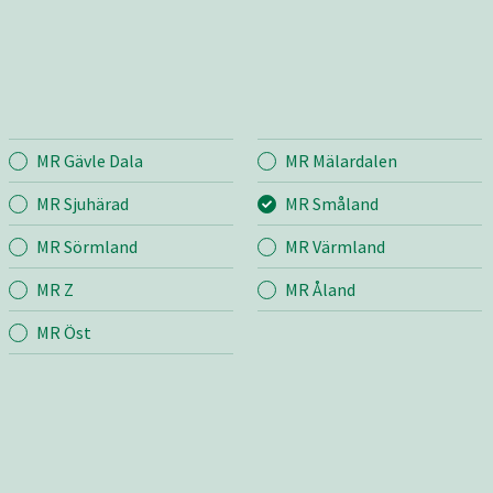
MR Gävle Dala
MR Mälardalen
land
Entreprenad
Bema
MR Sjuhärad
MR Småland
MR Sörmland
MR Värmland
r
Mina sidor
Mina si
MR Z
MR Åland
Snö & Sand
Bygg &
m
Skötsel
MR Öst
Jord &
grund
Väg
Industr
ng
Transport & Lyft
edskap
Bygg & Anläggning
Butik