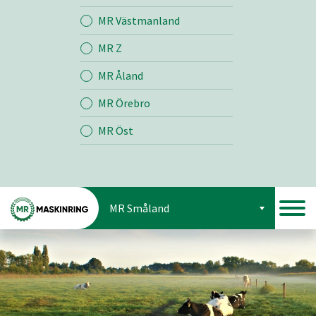
Jord
MR Västmanland
MR Z
Skog
MR Åland
MR Örebro
MR Öst
MR Småland