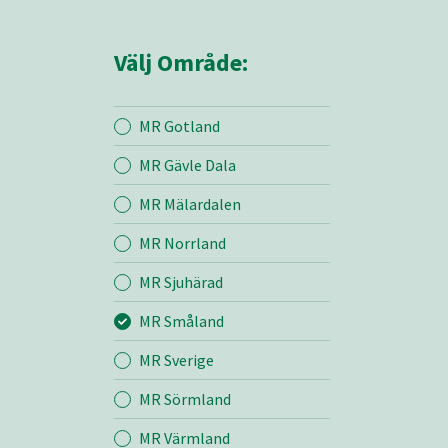
Välj Område:
MR Gotland
MR Gävle Dala
Mina sidor
MR Mälardalen
MR Norrland
MR Småland
MR Sjuhärad
MR Småland
Entreprenad
MR Sverige
Bemanning
MR Sörmland
MR Värmland