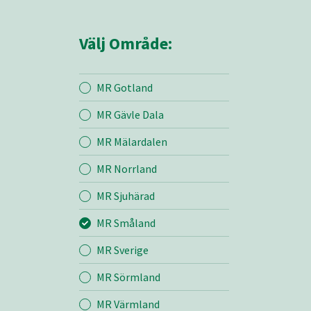
Välj Område:
MR Gotland
MR Gävle Dala
Mina sidor
MR Mälardalen
MR Norrland
MR Småland
MR Sjuhärad
MR Småland
Entreprenad
MR Sverige
Bemanning
MR Sörmland
MR Värmland