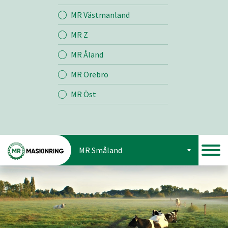
Jord
MR Västmanland
MR Z
Skog
MR Åland
MR Örebro
MR Öst
MR Småland