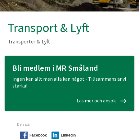
Transport & Lyft
Transporter & Lyft
Bli medlem i MR Småland
Ingen kan allt men alla kan något - Tillsammans är vi
starka!
Läs mer och ansök
Dela på:
Facebook
LinkedIn