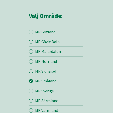
Välj Område:
MR Gotland
MR Gävle Dala
Mina sidor
MR Mälardalen
MR Norrland
MR Småland
MR Sjuhärad
MR Småland
Entreprenad
MR Sverige
Bemanning
MR Sörmland
MR Värmland