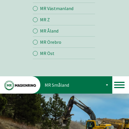
Jord
MR Västmanland
MR Z
Skog
MR Åland
MR Örebro
MR Öst
MR Småland