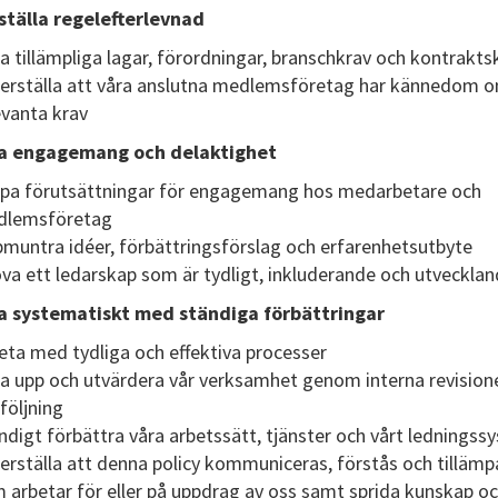
ställa regelefterlevnad
ja tillämpliga lagar, förordningar, branschkrav och kontrakts
erställa att våra anslutna medlemsföretag har kännedom 
evanta krav
ja engagemang och delaktighet
pa förutsättningar för engagemang hos medarbetare och
dlemsföretag
muntra idéer, förbättringsförslag och erfarenhetsutbyte
va ett ledarskap som är tydligt, inkluderande och utveckla
ta systematiskt med ständiga förbättringar
eta med tydliga och effektiva processer
ja upp och utvärdera vår verksamhet genom interna revision
följning
ndigt förbättra våra arbetssätt, tjänster och vårt ledningss
erställa att denna policy kommuniceras, förstås och tillämpa
 arbetar för eller på uppdrag av oss samt sprida kunskap o