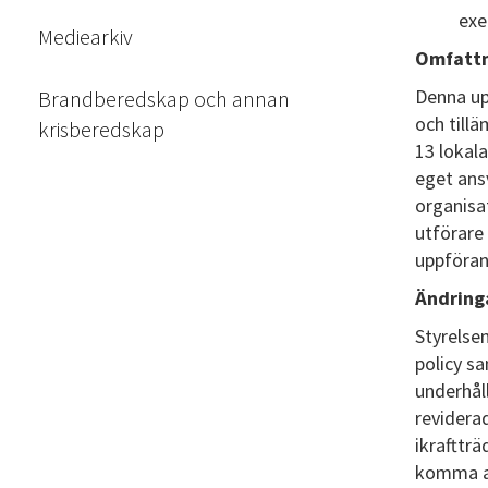
exe
Mediearkiv
Omfattn
Denna up
Brandberedskap och annan
och till
krisberedskap
13 lokal
eget ans
organisa
utförare 
uppföran
Ändringa
Styrelsen
policy s
underhål
revidera
ikrafttr
komma at