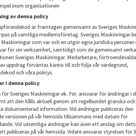
mpel inom organisationen
ing av denna policy
pförandekod är framtagen gemensamt av Sveriges Maskinr
ämpas på samtliga medlemsföretag. Sveriges Maskinringar be
a Maskinringar som var och en utgör egna juridiska persone
var för sin verksamhet, samtidigt som de gemensamt verka
tionen Sveriges Maskinringar. Medarbetare, förtroendevald
av uppdrag förväntas känna till och följa vår värdegrund,
dekod och våra policys.
r i denna policy
 för Sveriges Maskinringar ek. För. ansvarar för ändringar i 
amt att den hålls aktuell genom att regelbundet granska och
la dokumenterad information. Vid ändringar publiceras den
de versionen på vår hemsida tillsammans med datum för
ädande. Vid väsentliga ändringar kan även ett anslag om dett
t publiceras på vår hemsida. Vidare ansvarar styrelsen för 