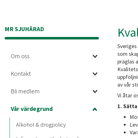
Kval
MR SJUHÄRAD
Sveriges
som skap
Om oss
präglas a
Kvalitets
Kontakt
uppföljni
av vår s
Bli medlem
Vi åtar o
1. Sätt
Vår värdegrund
Möt
Alkohol & drogpolicy
Lev
Var