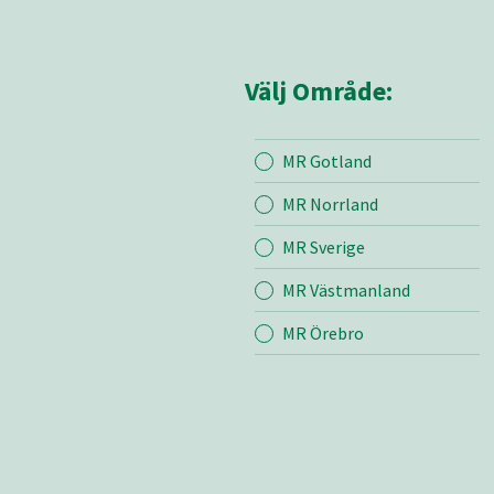
Välj Område:
MR Gotland
Mina sidor
MR Sju
MR Norrland
MR Sverige
Mina sido
MR Västmanland
Om oss
Kontakt
MR Örebro
Bli medle
Vår värde
Certifieri
Produkte