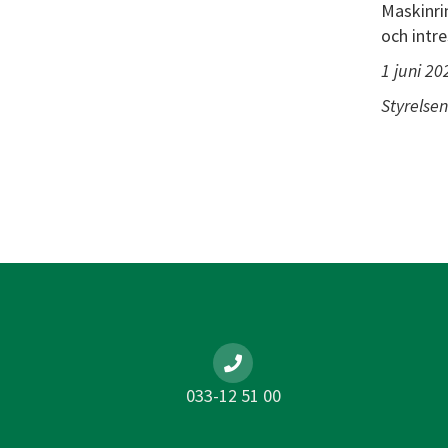
Maskinrin
och intr
1 juni 20
Styrelsen
033-12 51 00