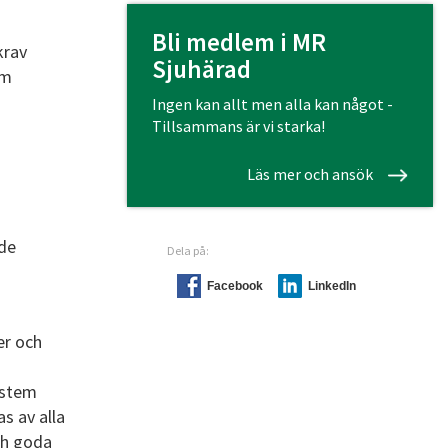
Bli medlem i MR
krav
Sjuhärad
om
Ingen kan allt men alla kan något -
Tillsammans är vi starka!
Läs mer och ansök
nde
Dela på:
Facebook
LinkedIn
er och
ystem
s av alla
ch goda