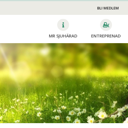
VA
BLI MEDLEM
v
edskap och
sberedskap
MR SJUHÄRAD
ENTREPRENAD