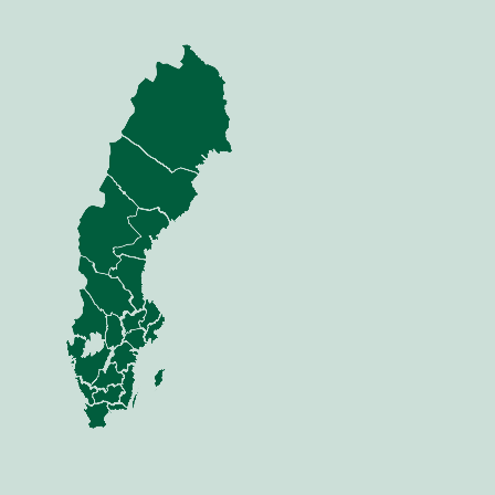
nning
Jord
dor
Mina sidor
 Anläggning
Sådd
 Skog
Växt
i & Verkstad
Vall
Gödsel
Biogödsel
Skörd