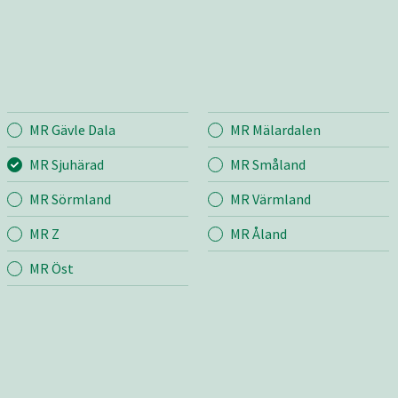
MR Gävle Dala
MR Mälardalen
härad
Entreprenad
Bema
MR Sjuhärad
MR Småland
MR Sörmland
MR Värmland
r
Mina sidor
Mina si
MR Z
MR Åland
Snö & Sand
Bygg &
Grönyte- och
Jord &
MR Öst
fastighetsskötsel
m
Industr
Vägunderhåll
grund
Skötsel
Transport & Lyft
ng
Anläggning
r