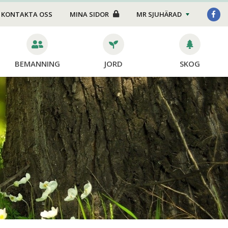
Foder/strö
KONTAKTA OSS
MINA SIDOR
MR SJUHÄRAD
Transport
Stängsel
BEMANNING
JORD
SKOG
Skötsel