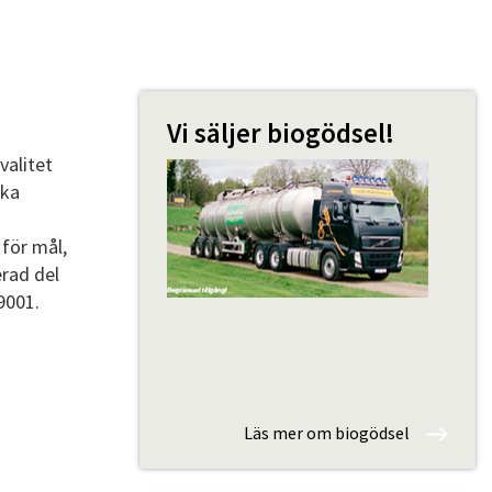
Vi säljer biogödsel!
valitet
ska
 för mål,
erad del
9001.
Läs mer om biogödsel