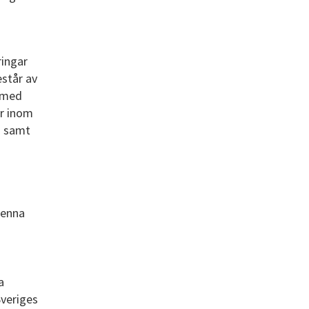
ingar
står av
r med
r inom
a samt
denna
a
Sveriges