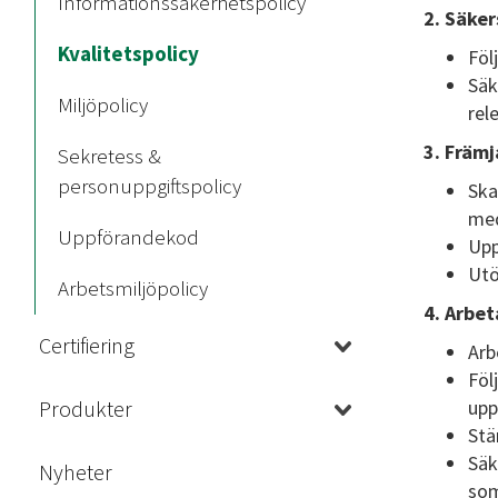
Informationssäkerhetspolicy
2. Säker
Kvalitetspolicy
Föl
Säk
Miljöpolicy
rel
3. Främ
Sekretess &
personuppgiftspolicy
Ska
me
Uppförandekod
Upp
Utö
Arbetsmiljöpolicy
4. Arbe
Certifiering
Arb
Föl
Produkter
upp
Stä
Säk
Nyheter
som