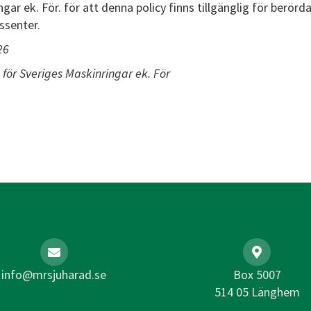
gar ek. För. för att denna policy finns tillgänglig för berörd
essenter.
26
 för Sveriges Maskinringar ek. För
info@mrsjuharad.se
Box 5007
514 05 Länghem