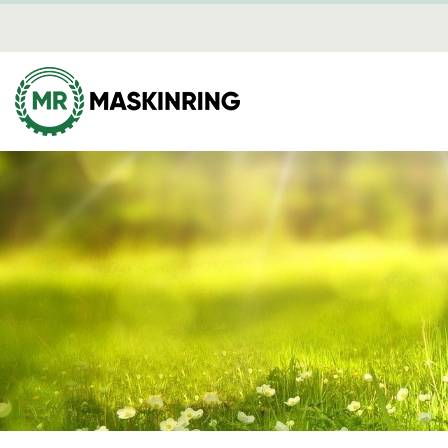
Nyheter
Mediearki
Brandber
annan kri
Skog
Mina sidor
Avverkning
Dikning
Plantering
Röjning
Skotning