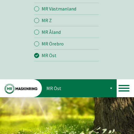
Bemanning
MR Västmanland
MR Z
Jord
MR Åland
MR Örebro
Skog
MR Öst
MR Öst