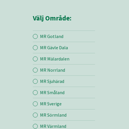
Välj Område:
MR Gotland
MR Gävle Dala
Mina sidor
MR Mälardalen
MR Norrland
Hem
MR Sjuhärad
MR Småland
MR Öst
MR Sverige
Entreprenad
MR Sörmland
MR Värmland