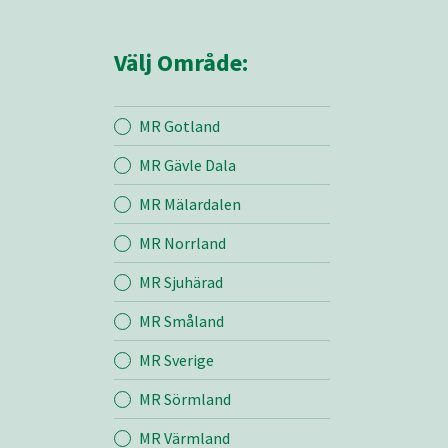
Välj Område:
MR Gotland
MR Gävle Dala
Mina sidor
MR Mälardalen
MR Norrland
Hem
MR Sjuhärad
MR Småland
MR Öst
MR Sverige
Entreprenad
MR Sörmland
MR Värmland