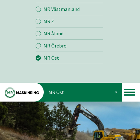
Bemanning
MR Västmanland
MR Z
Jord
MR Åland
MR Örebro
Skog
MR Öst
MR Öst