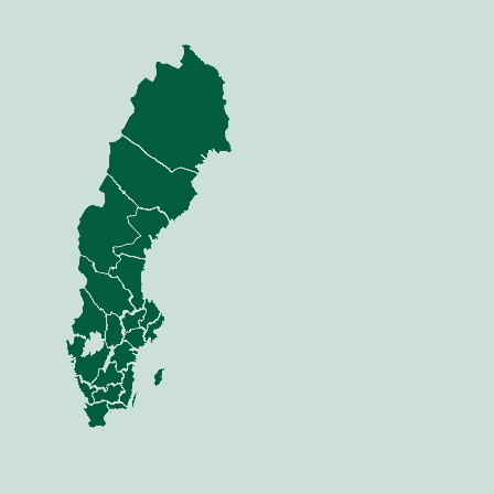
nning
Jord
dor
Mina sidor
 Anläggning
Jord
Sådd
 Skog
Växt
i & Verkstad
Vall
Gödsel
Skörd