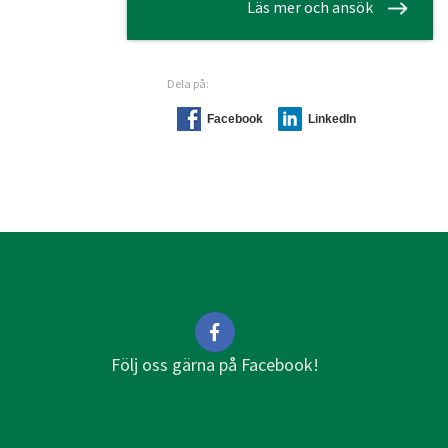
Läs mer och ansök
Dela på:
Facebook
LinkedIn
Följ oss gärna på Facebook!