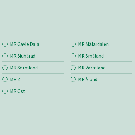
MR Gävle Dala
MR Mälardalen
bro
Entreprenad
Bema
MR Sjuhärad
MR Småland
MR Sörmland
MR Värmland
r
Mina sidor
Mina si
MR Z
MR Åland
Snö & Sand
Bygg &
Skötsel
MR Öst
Jord &
m
Väg
Industr
grund
Transport & Lyft
ng
Bygg & Anläggning
Butik
edskap