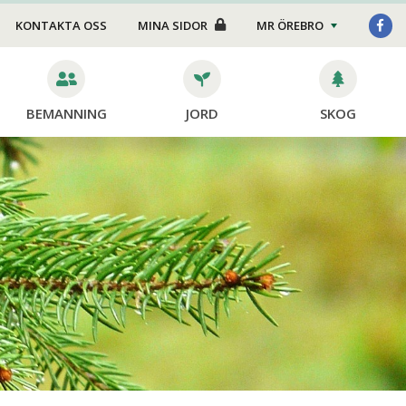
Foder/strö
KONTAKTA OSS
MINA SIDOR
MR ÖREBRO
Transport
Stängsel
BEMANNING
JORD
SKOG
Skötsel