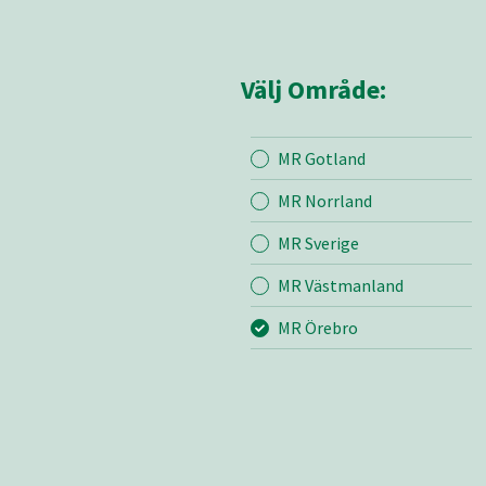
Välj Område:
MR Gotland
Mina sidor
MR Öre
MR Norrland
MR Sverige
Mina sido
MR Västmanland
Kontakt
Om oss
MR Örebro
Bli medle
Vår värde
Certifieri
Brandber