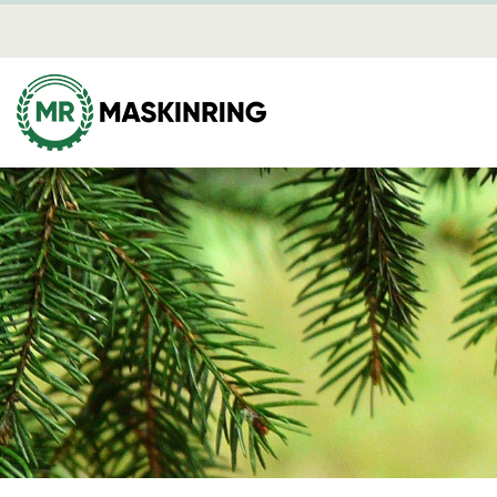
Mediearki
Skog
Mina sidor
Avverkning
Dikning
Plantering
Röjning
Skotning