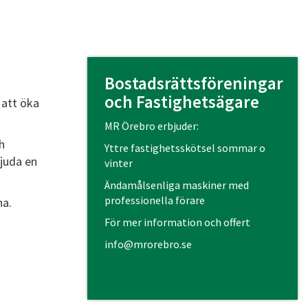
Bostadsrättsföreningar
och Fastighetsägare
 att öka
MR Örebro erbjuder:
h
Yttre fastighetsskötsel sommar o
bjuda en
vinter
Ändamålsenliga maskiner med
professionella förare
na.
För mer information och offert
info@mrorebro.se