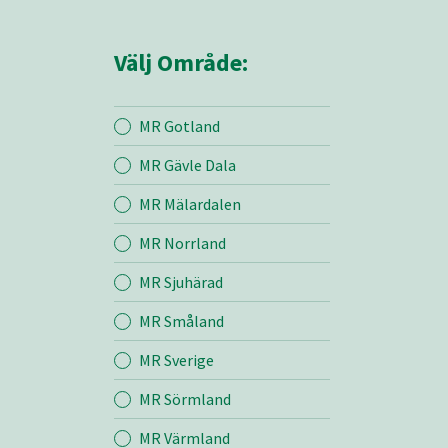
Välj Område:
MR Gotland
MR Gävle Dala
Mina sidor
MR Mälardalen
MR Norrland
MR Örebro
MR Sjuhärad
MR Småland
Entreprenad
MR Sverige
Bemanning
MR Sörmland
MR Värmland