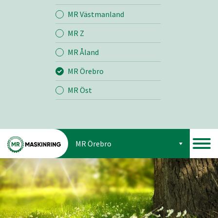
Jord
MR Västmanland
MR Z
Skog
MR Åland
MR Örebro
MR Öst
MR Örebro