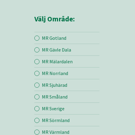
Välj Område:
MR Gotland
MR Gävle Dala
Mina sidor
MR Mälardalen
MR Norrland
MR Örebro
MR Sjuhärad
MR Småland
Entreprenad
MR Sverige
Bemanning
MR Sörmland
MR Värmland