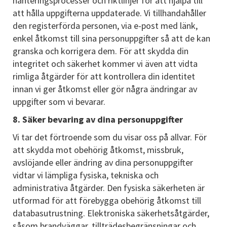
hanteringsprocesser och riktlinjer för att hjälpa till
att hålla uppgifterna uppdaterade. Vi tillhandahåller
den registerförda personen, via e-post med länk,
enkel åtkomst till sina personuppgifter så att de kan
granska och korrigera dem. För att skydda din
integritet och säkerhet kommer vi även att vidta
rimliga åtgärder för att kontrollera din identitet
innan vi ger åtkomst eller gör några ändringar av
uppgifter som vi bevarar.
8. Säker bevaring av dina personuppgifter
Vi tar det förtroende som du visar oss på allvar. För
att skydda mot obehörig åtkomst, missbruk,
avslöjande eller ändring av dina personuppgifter
vidtar vi lämpliga fysiska, tekniska och
administrativa åtgärder. Den fysiska säkerheten är
utformad för att förebygga obehörig åtkomst till
databasutrustning. Elektroniska säkerhetsåtgärder,
såsom brandväggar, tillträdesbegränsningar och