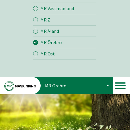
Jord
MR Västmanland
MR Z
Skog
MR Åland
MR Örebro
MR Öst
MR Örebro