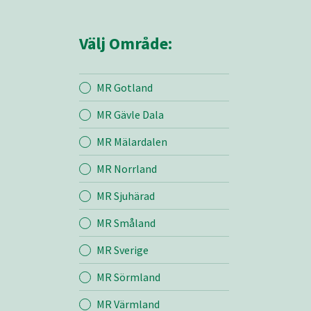
Välj Område:
MR Gotland
MR Gävle Dala
Mina sidor
MR Mälardalen
MR Norrland
MR Örebro
MR Sjuhärad
MR Småland
Entreprenad
MR Sverige
Bemanning
MR Sörmland
MR Värmland