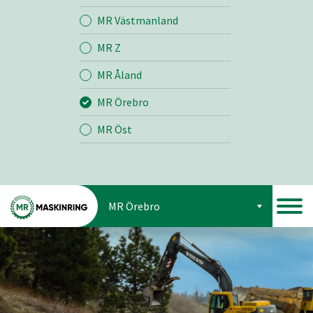
Jord
MR Västmanland
MR Z
Skog
MR Åland
MR Örebro
MR Öst
MR Örebro