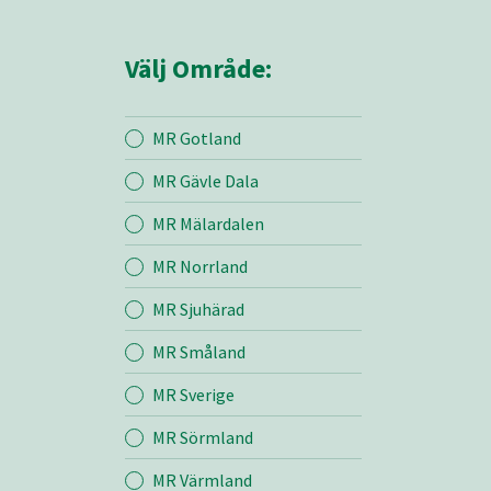
Välj Område:
MR Gotland
MR Gävle Dala
Mina sidor
MR Mälardalen
MR Norrland
MR Örebro
MR Sjuhärad
MR Småland
Entreprenad
MR Sverige
Bemanning
MR Sörmland
MR Värmland