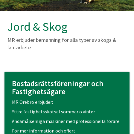
Jord & Skog
MR erbjuder bemanning för alla typer av skogs &
lantarbete
Bostadsrättsföreningar och
Fastighetsägare
MR Örebro erbjuder:
Yttre fastighetsskötsel sommar o vinter
Ändamålsenliga maskiner med professionella förare
För mer information och offert