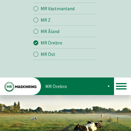
Jord
MR Västmanland
MR Z
Skog
MR Åland
MR Örebro
MR Öst
MR Örebro