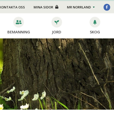
Stängsel
KONTAKTA OSS
MINA SIDOR
MR NORRLAND
Hoppsan, det hände en
grej
BEMANNING
JORD
SKOG
dor
ning
ing
ng