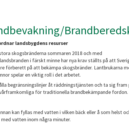
ndbevakning/Brandbereds
rdnar landsbygdens resurser
 stora skogsbränderna sommaren 2018 och med
andsbranden i färskt minne har nya krav ställts på att Sver
tre förberett på att bekämpa skogsbränder. Lantbrukarna m
nor spelar en viktig roll i det arbetet.
ålla begränsningslinjer åt räddningstjänsten och ta sig fram
vårframkomliga för traditionella brandbekämpande fordon.
nan kan fyllas med vatten i vilken bäck eller å som helst oc
d med vatten inom några minuter.