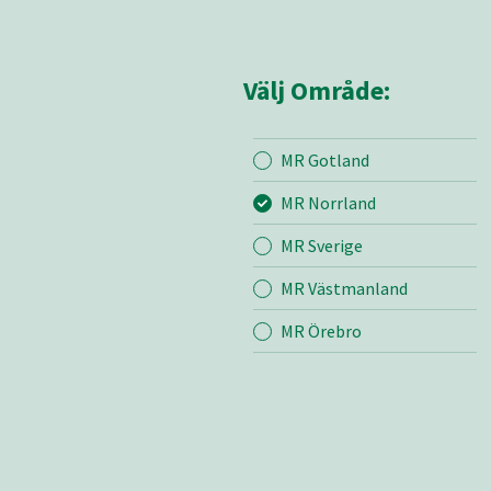
Välj Område:
MR Gotland
Mina sidor
MR Nor
MR Norrland
MR Sverige
Mina sido
MR Västmanland
Bli medle
Lediga jo
MR Örebro
Kontakt
Nyheter
Om oss
Vår värde