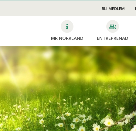
Stängsel
ng
BLI MEDLEM
Rivning/Sanering
akning/Brandberedskap
Rot&Rut
Skog
MR NORRLAND
ENTREPRENAD
Mina si
Avverk
Dikning
Planter
Röjning
Skotni