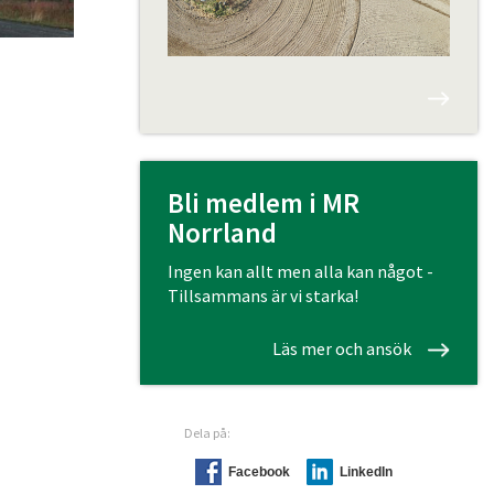
Bli medlem i MR
Norrland
Ingen kan allt men alla kan något -
Tillsammans är vi starka!
Läs mer och ansök
Dela på:
Facebook
LinkedIn