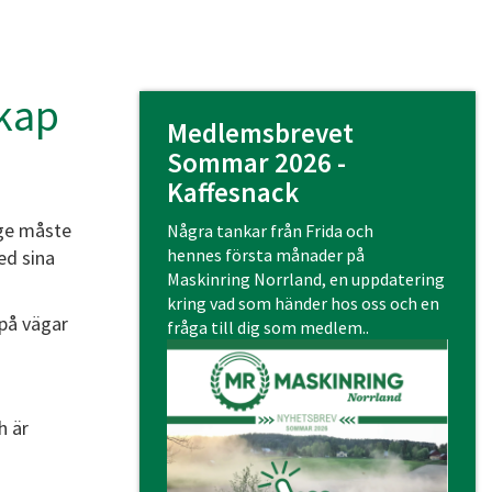
kap
Medlemsbrevet
Sommar 2026 -
Kaffesnack
ige måste
Några tankar från Frida och
hennes första månader på
ed sina
Maskinring Norrland, en uppdatering
kring vad som händer hos oss och en
 på vägar
fråga till dig som medlem..
h är