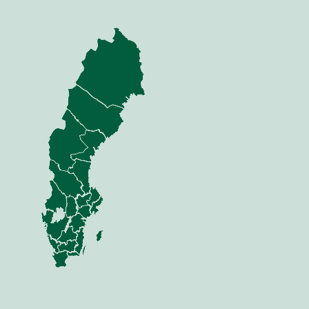
nning
Jord
dor
Mina sidor
 Anläggning
Sådd
Växt
 Skog
Vall/Skörd
ttning
Gödsel
Foder/strö
Transport