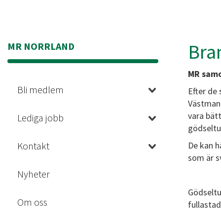
Bra
MR NORRLAND
MR samo
Bli medlem
Efter de
Västmanl
vara bät
Lediga jobb
gödseltun
Kontakt
De kan h
som är s
Nyheter
Gödseltun
Om oss
fullasta