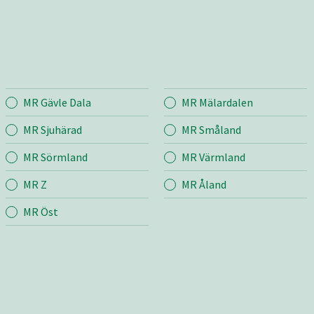
MR Gävle Dala
MR Mälardalen
rland
Entreprenad
Bema
MR Sjuhärad
MR Småland
MR Sörmland
MR Värmland
r
Mina sidor
Mina si
MR Z
MR Åland
m
Snö & Sand
Bygg &
bb
Fastighetsskötsel
MR Öst
Jord &
Väg
Taksko
Transport & Lyft
Bygg & Anläggning
grund