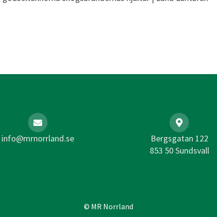
info@mrnorrland.se
Bergsgatan 122
853 50 Sundsvall
© MR Norrland