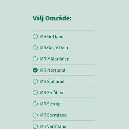
Välj Område:
MR Gotland
MR Gävle Dala
Mina sidor
MR Mälardalen
MR Norrland
MR Norrland
MR Sjuhärad
MR Småland
Entreprenad
MR Sverige
Bemanning
MR Sörmland
MR Värmland