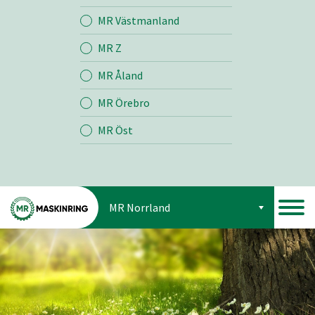
Jord
MR Västmanland
MR Z
Skog
MR Åland
MR Örebro
MR Öst
MR Norrland