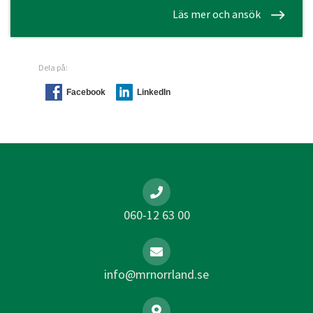
Läs mer och ansök
Dela på:
Facebook
LinkedIn
060-12 63 00
info@mrnorrland.se