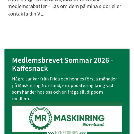
medlemsrabatter - Läs om dem på mina sidor eller
kontakta din VL.
Medlemsbrevet Sommar 2026 -
Kaffesnack
Några tankar från Frida och hennes första månader
på Maskinring Norrland, en uppdatering kring vad
som händer hos oss och en fråga till dig som
medlem..