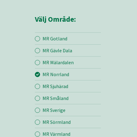
Välj Område:
MR Gotland
MR Gävle Dala
Mina sidor
MR Mälardalen
MR Norrland
MR Norrland
MR Sjuhärad
MR Småland
Entreprenad
MR Sverige
Bemanning
MR Sörmland
MR Värmland