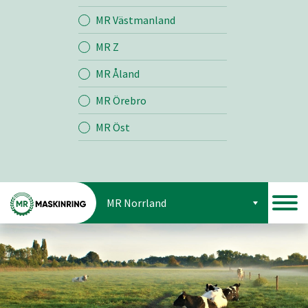
Jord
MR Västmanland
MR Z
Skog
MR Åland
MR Örebro
MR Öst
MR Norrland