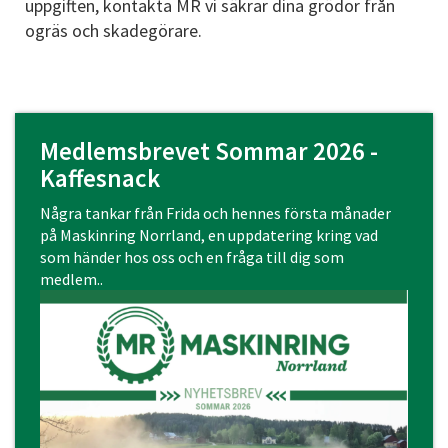
uppgiften, kontakta MR vi säkrar dina grödor från
ogräs och skadegörare.
Medlemsbrevet Sommar 2026 -
Kaffesnack
Några tankar från Frida och hennes första månader
på Maskinring Norrland, en uppdatering kring vad
som händer hos oss och en fråga till dig som
medlem..