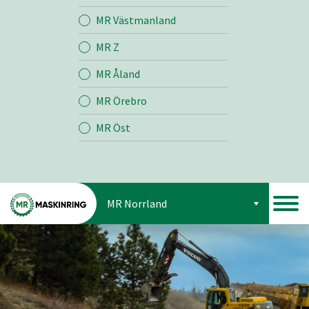
Jord
MR Västmanland
MR Z
Skog
MR Åland
MR Örebro
MR Öst
MR Norrland