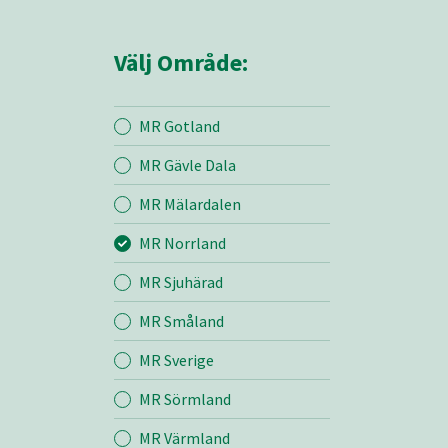
Välj Område:
MR Gotland
MR Gävle Dala
Mina sidor
MR Mälardalen
MR Norrland
MR Norrland
MR Sjuhärad
MR Småland
Entreprenad
MR Sverige
Bemanning
MR Sörmland
MR Värmland