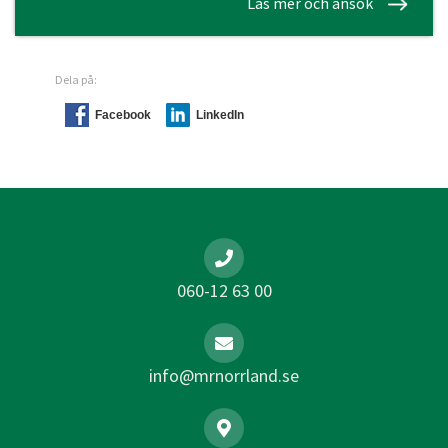
Läs mer och ansök
Dela på:
Facebook
LinkedIn
060-12 63 00
info@mrnorrland.se