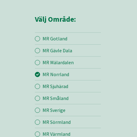
Välj Område:
MR Gotland
MR Gävle Dala
Mina sidor
MR Mälardalen
MR Norrland
MR Norrland
MR Sjuhärad
MR Småland
Entreprenad
MR Sverige
Bemanning
MR Sörmland
MR Värmland