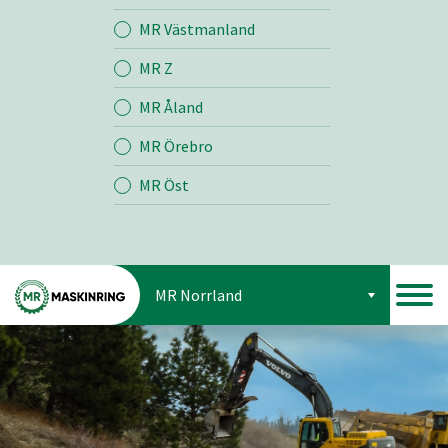
Jord
MR Västmanland
MR Z
Skog
MR Åland
MR Örebro
MR Öst
MR Norrland