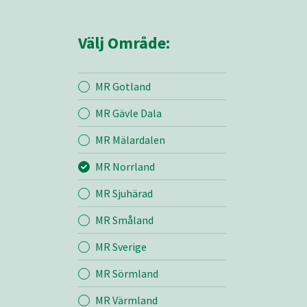
Välj Område:
MR Gotland
MR Gävle Dala
Mina sidor
MR Mälardalen
MR Norrland
MR Norrland
MR Sjuhärad
MR Småland
Entreprenad
MR Sverige
Bemanning
MR Sörmland
MR Värmland