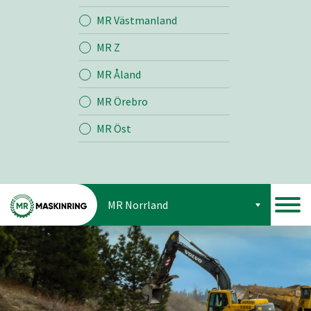
Jord
MR Västmanland
MR Z
Skog
MR Åland
MR Örebro
MR Öst
MR Norrland