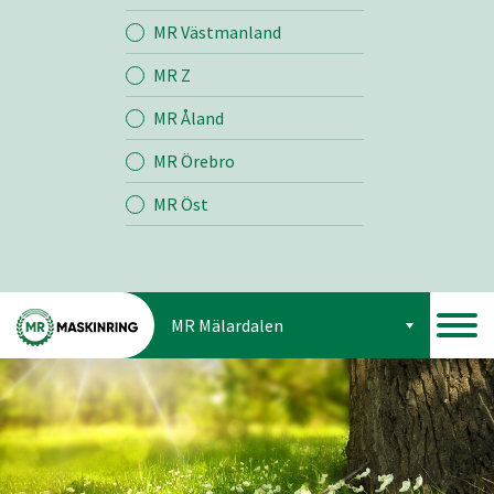
Jord
MR Västmanland
MR Z
Skog
MR Åland
MR Örebro
MR Öst
MR Mälardalen