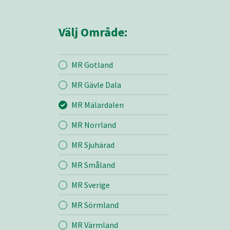
Välj Område:
MR Gotland
MR Gävle Dala
Mina sidor
MR Mälardalen
MR Norrland
MR Mälardalen
MR Sjuhärad
MR Småland
Entreprenad
MR Sverige
Bemanning
MR Sörmland
MR Värmland