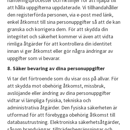
hanteringsprocesser och riktlinjer för att hjälpa till
att hålla uppgifterna uppdaterade. Vi tillhandahåller
den registerförda personen, via e-post med länk,
enkel åtkomst till sina personuppgifter så att de kan
granska och korrigera dem. För att skydda din
integritet och säkerhet kommer vi även att vidta
rimliga åtgärder för att kontrollera din identitet
innan vi ger åtkomst eller gör några ändringar av
uppgifter som vi bevarar.
8. Säker bevaring av dina personuppgifter
Vi tar det förtroende som du visar oss på allvar. För
att skydda mot obehörig åtkomst, missbruk,
avslöjande eller ändring av dina personuppgifter
vidtar vi lämpliga fysiska, tekniska och
administrativa åtgärder. Den fysiska säkerheten är
utformad för att förebygga obehörig åtkomst till
databasutrustning. Elektroniska säkerhetsåtgärder,
såsom brandväggar, tillträdesbegränsningar och