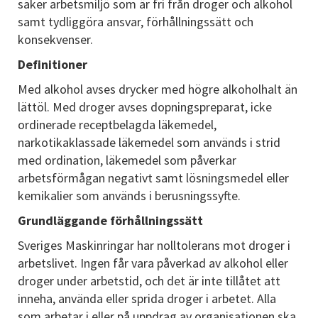
säker arbetsmiljö som är fri från droger och alkohol
samt tydliggöra ansvar, förhållningssätt och
konsekvenser.
Definitioner
Med alkohol avses drycker med högre alkoholhalt än
lättöl. Med droger avses dopningspreparat, icke
ordinerade receptbelagda läkemedel,
narkotikaklassade läkemedel som används i strid
med ordination, läkemedel som påverkar
arbetsförmågan negativt samt lösningsmedel eller
kemikalier som används i berusningssyfte.
Grundläggande förhållningssätt
Sveriges Maskinringar har nolltolerans mot droger i
arbetslivet. Ingen får vara påverkad av alkohol eller
droger under arbetstid, och det är inte tillåtet att
inneha, använda eller sprida droger i arbetet. Alla
som arbetar i eller på uppdrag av organisationen ska