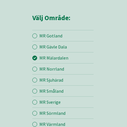
Välj Område:
MR Gotland
MR Gävle Dala
Mina sidor
MR Mälardalen
MR Norrland
MR Mälardalen
MR Sjuhärad
MR Småland
Entreprenad
MR Sverige
Bemanning
MR Sörmland
MR Värmland