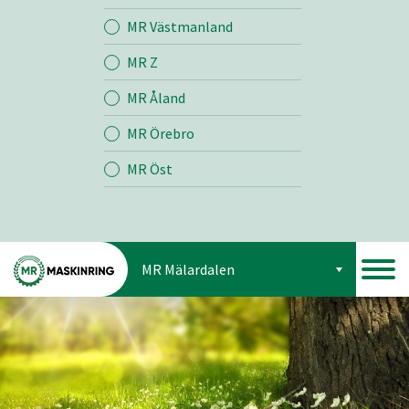
Jord
MR Västmanland
MR Z
Skog
MR Åland
MR Örebro
MR Öst
MR Mälardalen