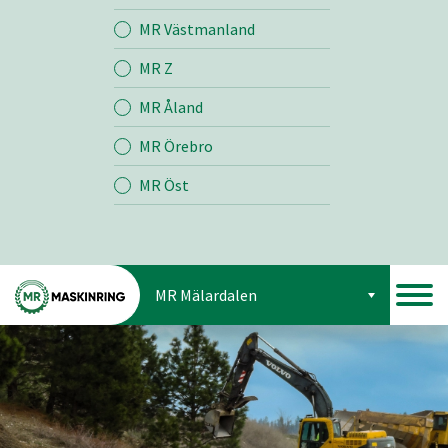
Jord
MR Västmanland
MR Z
Skog
MR Åland
MR Örebro
MR Öst
MR Mälardalen