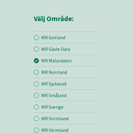
Välj Område:
MR Gotland
MR Gävle Dala
Mina sidor
MR Mälardalen
MR Norrland
MR Mälardalen
MR Sjuhärad
MR Småland
Entreprenad
MR Sverige
Bemanning
MR Sörmland
MR Värmland