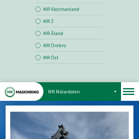
Jord
MR Västmanland
MR Z
Skog
MR Åland
MR Örebro
MR Öst
MR Mälardalen