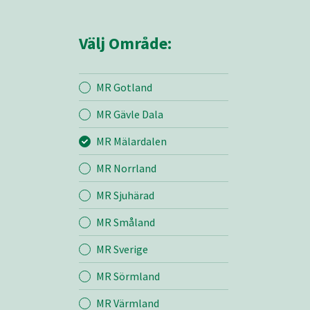
Välj Område:
MR Gotland
MR Gävle Dala
Mina sidor
MR Mälardalen
MR Norrland
MR Mälardalen
MR Sjuhärad
MR Småland
Entreprenad
MR Sverige
Bemanning
MR Sörmland
MR Värmland