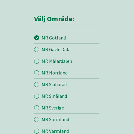
Välj Område:
MR Gotland
MR Gävle Dala
Mina sidor
MR Mälardalen
MR Norrland
MR Gotland
MR Sjuhärad
MR Småland
Entreprenad
MR Sverige
Bemanning
MR Sörmland
MR Värmland