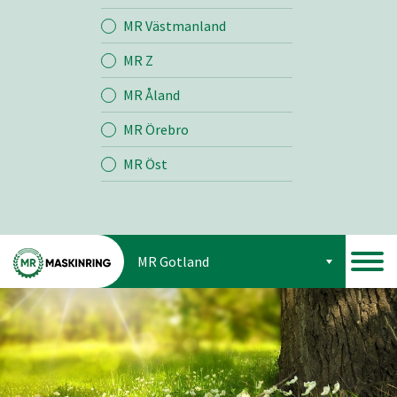
Jord
MR Västmanland
MR Z
Skog
MR Åland
MR Örebro
MR Öst
MR Gotland