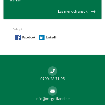
starka!
Läs mer och ansök
Dela på:
Facebook
LinkedIn
0709-28 71 95
info@mrgotland.se