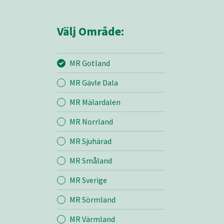
Välj Område:
MR Gotland
MR Gävle Dala
Mina sidor
MR Mälardalen
MR Norrland
MR Gotland
MR Sjuhärad
MR Småland
Entreprenad
MR Sverige
Bemanning
MR Sörmland
MR Värmland