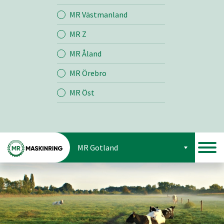
Jord
MR Västmanland
MR Z
Skog
MR Åland
MR Örebro
MR Öst
MR Gotland