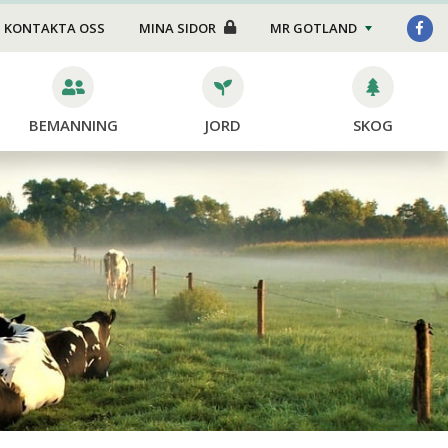
Foder/strö
KONTAKTA OSS
MINA SIDOR
MR GOTLAND
Transport
Stängsel
BEMANNING
JORD
SKOG
Skötsel