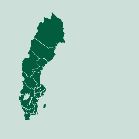
nning
Jord
dor
Mina sidor
 Anläggning
Jordbearbetning
Sådd
 Skog
Växt
i & Verkstad
Vall
Gödsel
Skörd