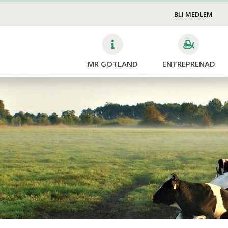
Skötsel
VA
edskap
BLI MEDLEM
v
bb
MR GOTLAND
ENTREPRENAD