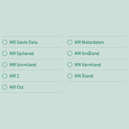
MR Gävle Dala
MR Mälardalen
land
Entreprenad
Bema
MR Sjuhärad
MR Småland
MR Sörmland
MR Värmland
r
Mina sidor
Mina si
MR Z
MR Åland
Snö & Sand
Bygg &
Skötsel
MR Öst
Jord &
m
Väg
Industr
grund
Transport & Lyft
ng
Bygg & Anläggning
Butik