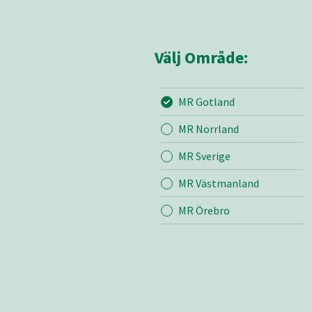
Välj Område:
MR Gotland
Mina sidor
MR Got
MR Norrland
MR Sverige
Mina sido
MR Västmanland
Kontakt
Om oss
MR Örebro
Bli medle
Vår värde
Certifieri
Nyheter