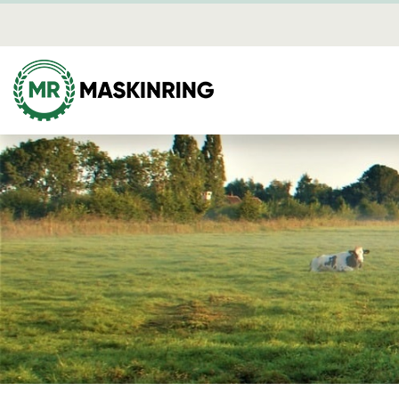
Brandber
Mediearki
Lediga jo
Skog
Mina sidor
Avverkning
Dikning
Plantering
Röjning
Skotning