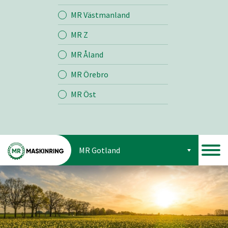
Jord
MR Västmanland
MR Z
Skog
MR Åland
MR Örebro
MR Öst
MR Gotland