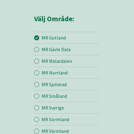
Välj Område:
MR Gotland
MR Gävle Dala
Mina sidor
MR Mälardalen
MR Norrland
MR Gotland
MR Sjuhärad
MR Småland
Entreprenad
MR Sverige
Bemanning
MR Sörmland
MR Värmland