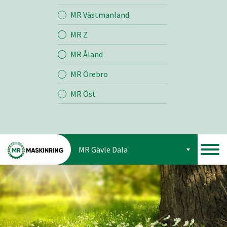
Jord
MR Västmanland
MR Z
Skog
MR Åland
MR Örebro
MR Öst
MR Gävle Dala