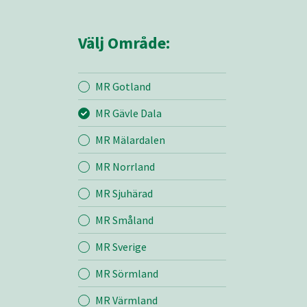
Välj Område:
MR Gotland
MR Gävle Dala
Mina sidor
MR Mälardalen
MR Norrland
MR Gävle Dala
MR Sjuhärad
MR Småland
Entreprenad
MR Sverige
Bemanning
MR Sörmland
MR Värmland