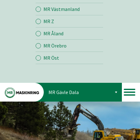
Jord
MR Västmanland
MR Z
Skog
MR Åland
MR Örebro
MR Öst
MR Gävle Dala