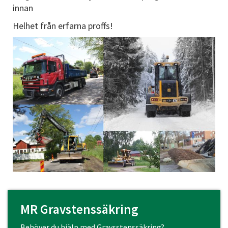
innan
Helhet från erfarna proffs!
MR Gravstenssäkring
Behöver du hjälp med Gravsstenssäkring?