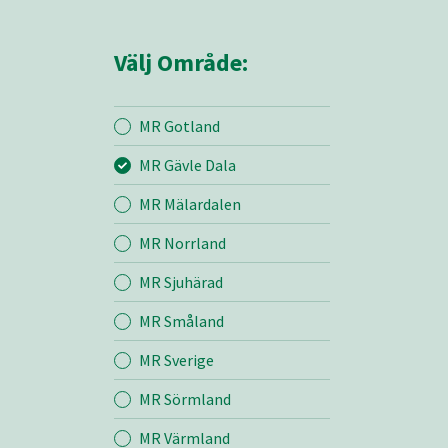
Välj Område:
MR Gotland
MR Gävle Dala
Mina sidor
MR Mälardalen
MR Norrland
MR Gävle Dala
MR Sjuhärad
MR Småland
Entreprenad
MR Sverige
Bemanning
MR Sörmland
MR Värmland